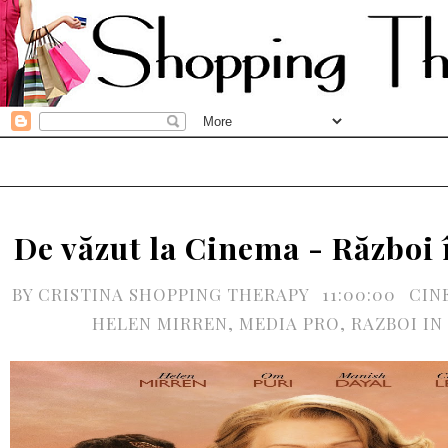
De văzut la Cinema - Război 
BY
CRISTINA SHOPPING THERAPY
11:00:00
CIN
HELEN MIRREN
,
MEDIA PRO
,
RAZBOI IN