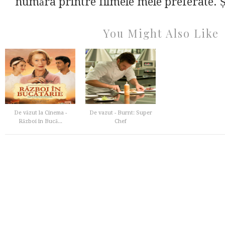
număra printre filmele mele preferate. Și
You Might Also Like
De văzut la Cinema -
De vazut - Burnt: Super
Război în Bucă...
Chef