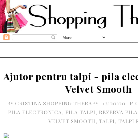
Ajutor pentru talpi - pila ele
Velvet Smooth
BY
CRISTINA SHOPPING THERAPY
12:00:00
PI
PILA ELECTRONICA
,
PILA TALPI
,
REZERVA PILA
VELVET SMOOTH
,
TALPI
,
TALPI 