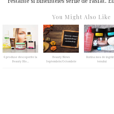
restante si bineinteles serile de rasfat. Eu
You Might Also Like
6 produse descoperite la
Beauty News
Rutina mea de ingriir
Beauty Blo...
Septembrie/Octombrie
tenului