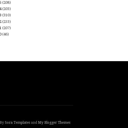
15
(208)
14
(203)
13
(310)
12
(253)
11
(207)
10
(46)
 By
Sora Templates
and
My Blogger Themes