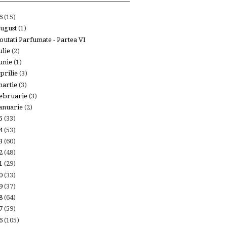
26
(15)
ugust
(1)
outati Parfumate - Partea VI
ulie
(2)
unie
(1)
prilie
(3)
artie
(3)
ebruarie
(3)
anuarie
(2)
25
(33)
24
(53)
23
(60)
22
(48)
21
(29)
20
(33)
19
(37)
18
(64)
17
(59)
16
(105)