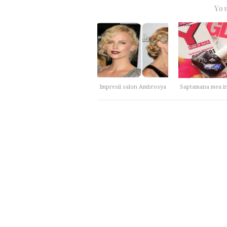
You
Impresii salon Ambrosya
Saptamana mea in