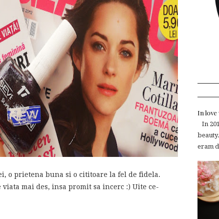
In lov
In 2015
beauty.
eram de
, o prietena buna si o cititoare la fel de fidela.
iata mai des, insa promit sa incerc :) Uite ce-