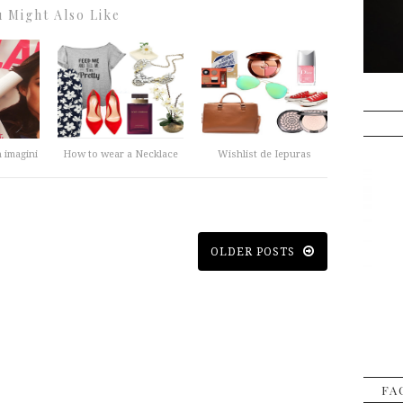
 Might Also Like
 imagini
How to wear a Necklace
Wishlist de Iepuras
OLDER POSTS
FA