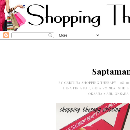
Saptaman
BY
CRISTINA SHOPPING THERAPY
08:3
DE-A FIR A PAR
,
GETA VOINEA
,
GHETE
OKSANA 2 ANI
,
OKSANA