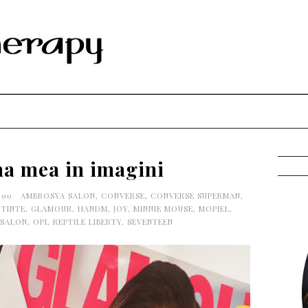
a mea in imagini
0:00
AMBROSYA SALON
,
CONVERSE
,
CONVERSE SUPERMAN
,
 TINTE
,
GLAMOUR
,
HANDM
,
JOY
,
MINNIE MOUSE
,
MOPIEL
,
 SALON
,
OPI
,
REPTILE LIBERTY
,
SEVENTEEN