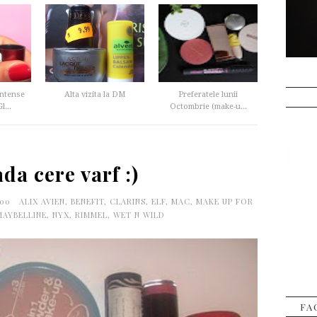
ntense
Alta vizita la DM
Preferatele lunii
...
Octombrie (make-u...
a cere varf :)
:00
ALIX AVIEN
,
BENEFIT
,
CLARINS
,
ELF
,
MAC
,
MAKE UP FOR
MAYBELLINE
,
NYX
,
RIMMEL
,
WET N WILD
FA