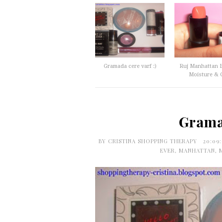
Gramada cere varf :)
Ruj Manhattan I
Moisture & Gl
Gramad
BY
CRISTINA SHOPPING THERAPY
20:09
EVER
,
MANHATTAN
,