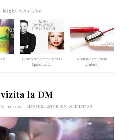
 Might Also Like
a DM
Beauty Tips and Tricks -
Noul meu ruj rosu
Episodul 2...
preferat
 vizita la DM
APY
12:01:00
ALVERDE
,
ASTOR
,
DM
,
MANHATTAN