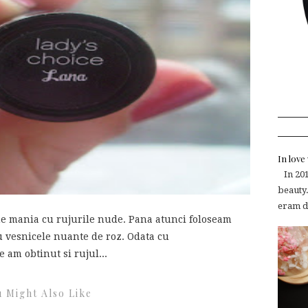
In lov
In 2015
beauty.
eram de
e mania cu rujurile nude. Pana atunci foloseam
u vesnicele nuante de roz. Odata cu
 am obtinut si rujul...
 Might Also Like