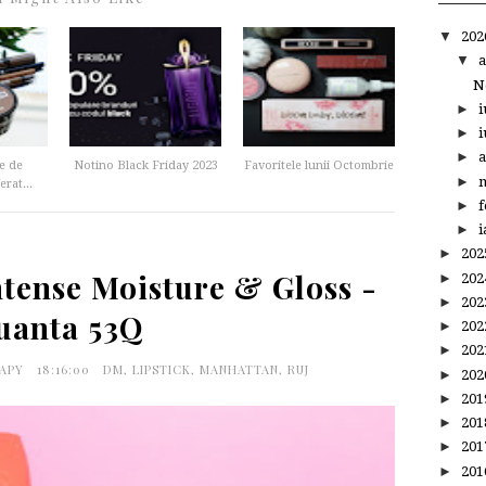
▼
20
▼
a
N
►
i
►
i
►
a
e de
Notino Black Friday 2023
Favoritele lunii Octombrie
►
m
rat...
►
f
►
i
►
20
tense Moisture & Gloss -
►
20
►
20
uanta 53Q
►
20
►
20
RAPY
18:16:00
DM
,
LIPSTICK
,
MANHATTAN
,
RUJ
►
20
►
20
►
20
►
20
►
20