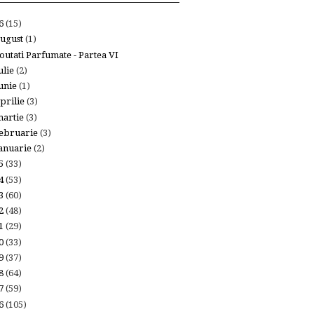
26
(15)
ugust
(1)
outati Parfumate - Partea VI
ulie
(2)
unie
(1)
prilie
(3)
artie
(3)
ebruarie
(3)
anuarie
(2)
25
(33)
24
(53)
23
(60)
22
(48)
21
(29)
20
(33)
19
(37)
18
(64)
17
(59)
16
(105)