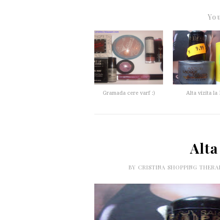
You
Gramada cere varf :)
Alta vizita l
Alta
BY
CRISTINA SHOPPING THER