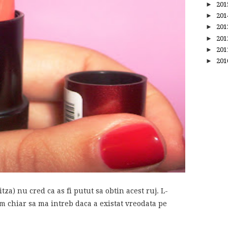
►
20
►
20
►
20
►
20
►
20
►
20
a) nu cred ca as fi putut sa obtin acest ruj. L-
m chiar sa ma intreb daca a existat vreodata pe