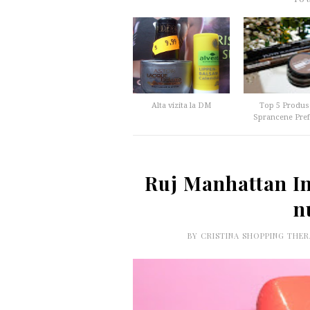
Alta vizita la DM
Top 5 Produs
Sprancene Prefe
Ruj Manhattan In
n
BY
CRISTINA SHOPPING THE