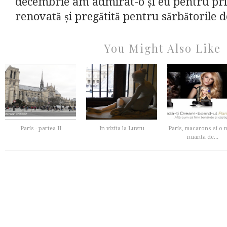
decembrie am admirat-o și eu pentru pr
renovată și pregătită pentru sărbătorile d
You Might Also Like
Paris - partea II
In vizita la Luvru
Paris, macarons si o 
nuanta de...