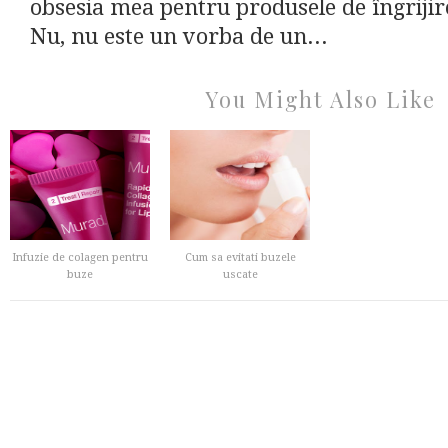
obsesia mea pentru produsele de îngrijir
Nu, nu este un vorba de un...
You Might Also Like
Infuzie de colagen pentru
Cum sa evitati buzele
buze
uscate