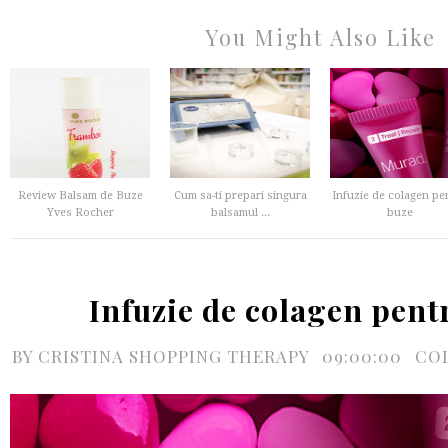
You Might Also Like
Review Balsam de Buze
Cum sa-ti prepari singura
Infuzie de colagen pe
Yves Rocher
balsamul ...
buze
Infuzie de colagen pent
BY
CRISTINA SHOPPING THERAPY
09:00:00
CO