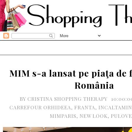
MIM s-a lansat pe piaţa de 
România
BY
CRISTINA SHOPPING THERAPY
10:00:
CARREFOUR ORHIDEEA
,
FRANTA
,
INCALTAMI
MIMPARIS
,
NEW LOOK
,
PULOVE