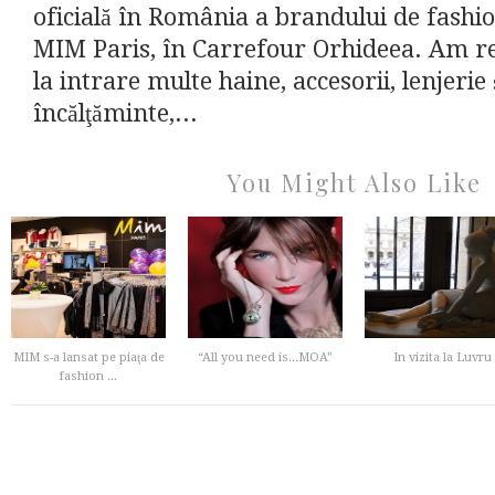
oficială în România a brandului de fashion
MIM Paris, în Carrefour Orhideea. Am r
la intrare multe haine, accesorii, lenjerie 
încălţăminte,...
You Might Also Like
MIM s-a lansat pe piaţa de
“All you need is...MOA”
In vizita la Luvru
fashion ...