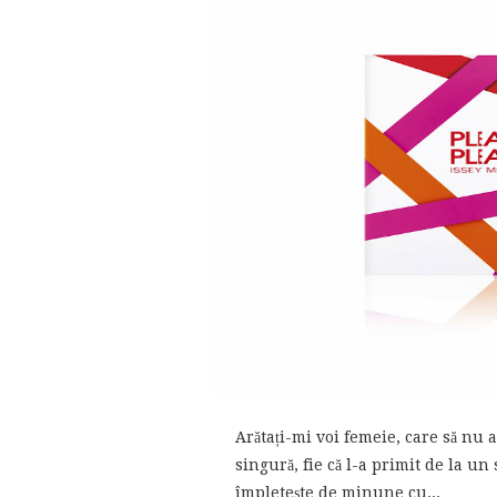
Arătați-mi voi femeie, care să nu a
singură, fie că l-a primit de la u
împletește de minune cu...