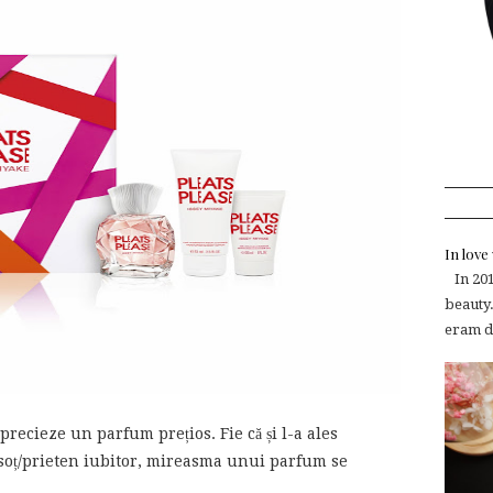
In lov
In 2015
beauty.
eram de
precieze un parfum prețios. Fie că și l-a ales
n soț/prieten iubitor, mireasma unui parfum se