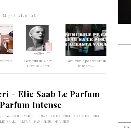
 Might Also Like
referate
Parfumul de Vineri -
Parfumurile pe care vreau
Narciso Rodri...
să le por...
ri - Elie Saab Le Parfum
 Parfum Intense
:44:00
ELIE SAAB
,
ELIE SAAB LE PARFUM EAU DE PARFUM
LIE SAAB
,
PARFUM
,
PARFUMUL DE VINERI
FA