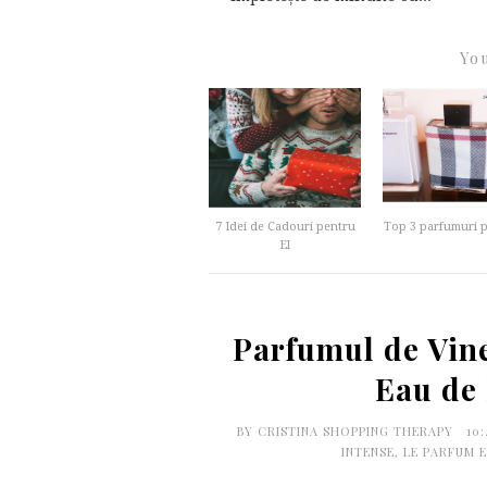
You
7 Idei de Cadouri pentru
Top 3 parfumuri p
El
Parfumul de Vine
Eau de
BY
CRISTINA SHOPPING THERAPY
10
INTENSE
,
LE PARFUM E