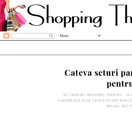
Cateva seturi pa
pentru
BY
CRISTINA SHOPPING THERAPY
18:
PARFUM ELIE SAAB
,
LEAU FOR HER NARCI
MIYAKE
,
SET 