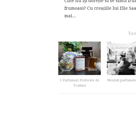
Cine nu își dorește să se simtă fr
frumoasă? Cu creațiile lui Elie Saa
mai...
You
5 Parfumuri Preferate de
Noutati parfumate
Toamna