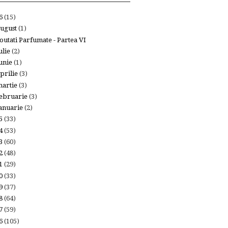
26
(15)
ugust
(1)
outati Parfumate - Partea VI
ulie
(2)
unie
(1)
prilie
(3)
artie
(3)
ebruarie
(3)
anuarie
(2)
25
(33)
24
(53)
23
(60)
22
(48)
21
(29)
20
(33)
19
(37)
18
(64)
17
(59)
16
(105)