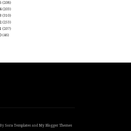
15
(208)
14
(203)
13
(310)
12
(253)
11
(207)
10
(46)
 By
Sora Templates
and
My Blogger Themes