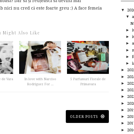
umoasă? Dar să și reușească să devină mai
b nici nu cred că este foarte greu :) A face femeia
▼
20
▼
a
N
►
i
 Might Also Like
►
i
►
a
►
m
►
f
►
i
►
20
►
20
 de Vara
In love with Narciso
5 Parfumuri Florale de
►
20
Rodriguez For ...
Primavara
►
20
►
20
►
20
►
20
►
20
OLDER POSTS
►
20
►
20