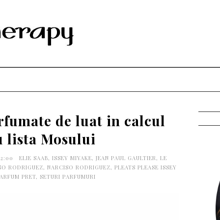
rfumate de luat in calcul
 lista Mosului
12:00
ELIE SAAB
,
ISSEY MIYAKE
,
JEAN PAUL GAULTIER
,
LE
SO RODRIGUEZ
,
NARCISO RODRIGUEZ
,
PLEATS PLEASE ISSEY
PARFUM PRET
,
SETURI PARFUMURI