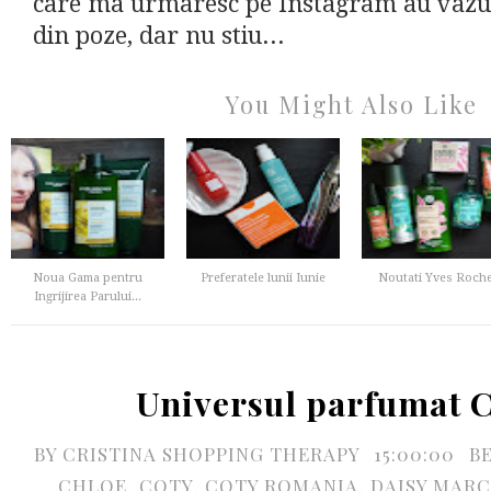
care ma urmaresc pe Instagram au vazu
din poze, dar nu stiu...
You Might Also Like
Noua Gama pentru
Preferatele lunii Iunie
Noutati Yves Roch
Ingrijirea Parului...
Universul parfumat
BY
CRISTINA SHOPPING THERAPY
15:00:00
B
CHLOE
,
COTY
,
COTY ROMANIA
,
DAISY MARC