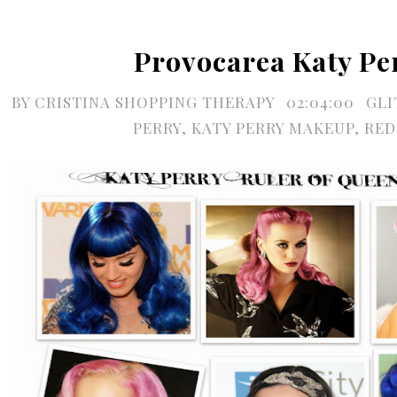
Provocarea Katy Pe
BY
CRISTINA SHOPPING THERAPY
02:04:00
GLI
PERRY
,
KATY PERRY MAKEUP
,
RED