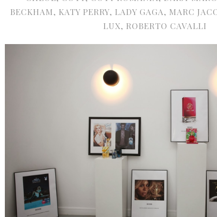
BECKHAM
,
KATY PERRY
,
LADY GAGA
,
MARC JAC
LUX
,
ROBERTO CAVALLI