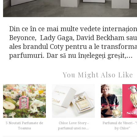
Din ce în ce mai multe vedete internați
Beyonce, Lady Gaga, David Beckham sau
ales brandul Coty pentru a le transforma
parfumuri. Dar să nu înțelegeți greșit,...
You Might Also Like
5 Noutati Parfumate de
Chloe Love Story -
Parfumul de Vineri - 
Toamna
parfumul unei no...
by Chloe"