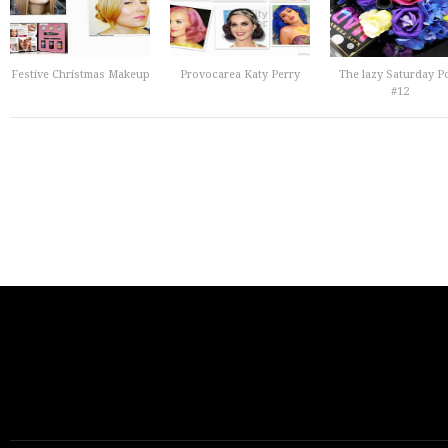
Festive Christmas Makeup
Provocarea Katy Perry
The lazy Saturday P
#12