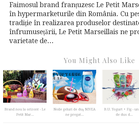
Faimosul brand franțuzesc Le Petit Marsei
în hypermarketurile din România. Cu pes
tradiție în realizarea produselor destinat
înfrumusețării, Le Petit Marseillais ne p
varietate de...
You Might Also Like
Brand nou la orizont - Le
Noile geluri de duş NIVEA
B.U. Yogurt + Fig - un
Petit Mar...
ne pregat...
de dus d...