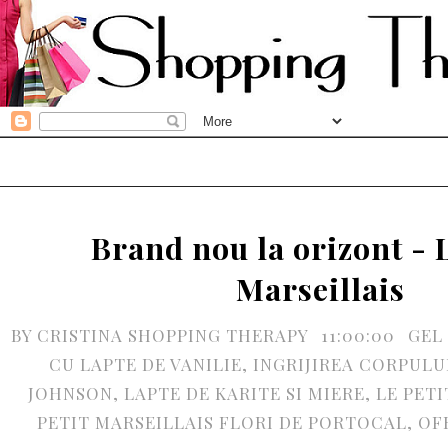
Brand nou la orizont - L
Marseillais
BY
CRISTINA SHOPPING THERAPY
11:00:00
GEL
CU LAPTE DE VANILIE
,
INGRIJIREA CORPULU
JOHNSON
,
LAPTE DE KARITE SI MIERE
,
LE PETI
PETIT MARSEILLAIS FLORI DE PORTOCAL
,
OF