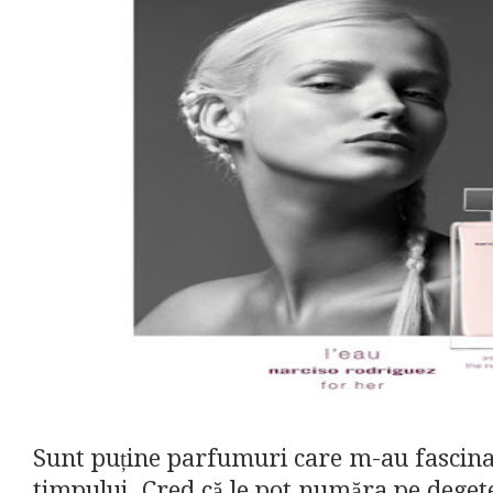
Sunt puține parfumuri care m-au fascina
timpului. Cred că le pot număra pe degete