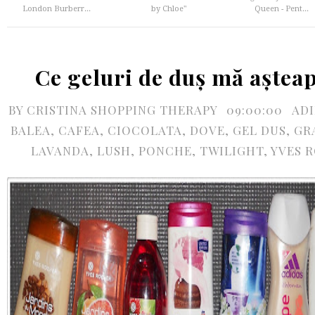
London Burberr...
by Chloe"
Queen - Pent...
Ce geluri de duș mă așteap
BY
CRISTINA SHOPPING THERAPY
09:00:00
AD
BALEA
,
CAFEA
,
CIOCOLATA
,
DOVE
,
GEL DUS
,
GR
LAVANDA
,
LUSH
,
PONCHE
,
TWILIGHT
,
YVES 