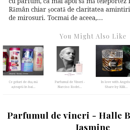
cu parfum, ca mai apoi să mă teleportez î
Rămân chiar șocată de claritatea amintiri
de mirosuri. Tocmai de aceea,...
You Might Also Like
Ce geluri de duș mă
Parfumul de Vineri -
In love with Angel
așteaptă în bai...
Narciso Rodri...
Share by Killi...
Parfumul de vineri - Halle 
Jasmine