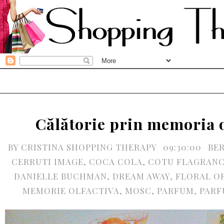
Călătorie prin memoria o
BY
CRISTINA SHOPPING THERAPY
09:30:00
BE
CERRUTI IMAGE
,
COCA COLA
,
COTU FLAGRANC
DANIELLE BUCHMAN
,
DREAM AWAY
,
FLORAL O
MEMORIE OLFACTIVA
,
MOSC
,
PARFUM
,
PARF