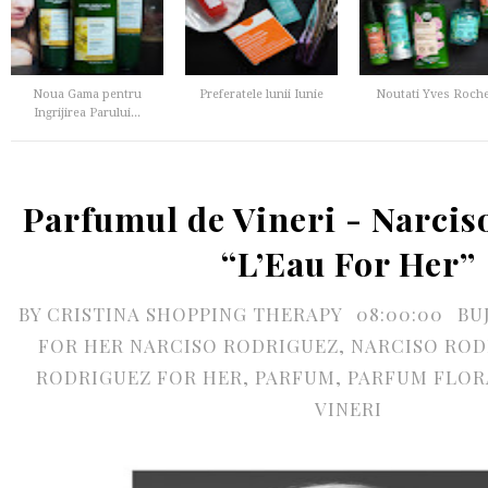
Noua Gama pentru
Preferatele lunii Iunie
Noutati Yves Roch
Ingrijirea Parului...
Parfumul de Vineri - Narcis
“L’Eau For Her”
BY
CRISTINA SHOPPING THERAPY
08:00:00
BU
FOR HER NARCISO RODRIGUEZ
,
NARCISO ROD
RODRIGUEZ FOR HER
,
PARFUM
,
PARFUM FLOR
VINERI