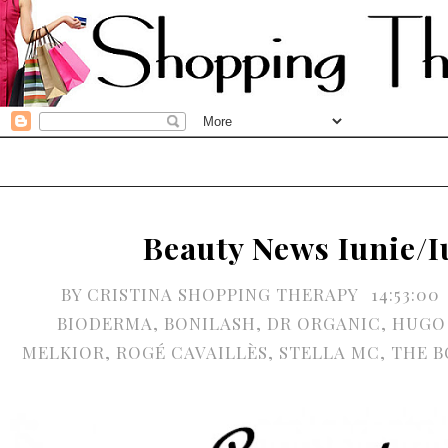
Beauty News Iunie/I
BY
CRISTINA SHOPPING THERAPY
14:53:00
BIODERMA
,
BONILASH
,
DR ORGANIC
,
HUGO
MELKIOR
,
ROGÉ CAVAILLÈS
,
STELLA MC
,
THE B