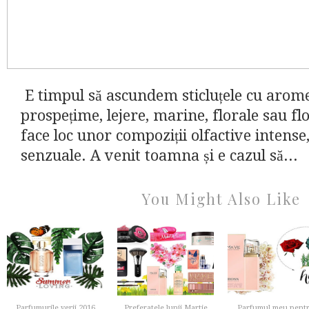
E timpul să ascundem sticluțele cu arome
prospețime, lejere, marine, florale sau fl
face loc unor compoziții olfactive intense
senzuale. A venit toamna și e cazul să...
You Might Also Like
Parfumurile verii 2016
Preferatele lunii Martie
Parfumul meu pent