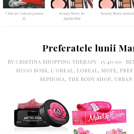
7 Idei de Cadouri pentru
Beauty News de
Beauty News Iunie/Iu
El
Aprilie/Mai
Preferatele lunii Ma
BY
CRISTINA SHOPPING THERAPY
15:40:00
BE
HUGO BOSS
,
L`OREAL
,
LOREAL
,
MUFE
,
PREF
SEPHORA
,
THE BODY SHOP
,
URBAN