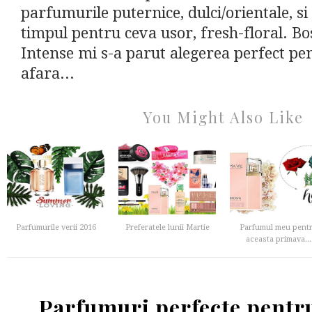
parfumurile puternice, dulci/orientale, si
timpul pentru ceva usor, fresh-floral. B
Intense mi s-a parut alegerea perfect p
afara...
You Might Also Like
Parfumurile verii 2016
Preferatele lunii Martie
Parfumul meu pent
aceasta primava...
Parfumuri perfecte pent