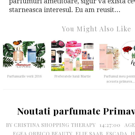
parfumuri ametitoare, sigur va exista ce
starneasca interesul. Eu am reusit...
You Might Also Like
Parfumurile verii 2016
Preferatele lunii Martie
Parfumul meu pent
aceasta primava...
Noutati parfumate Prima
BY
CRISTINA SHOPPING THERAPY
14:27:00
AG
EGEA ORBICO BEAUTY
,
ELIE SAAB
,
ESCADA
,
H