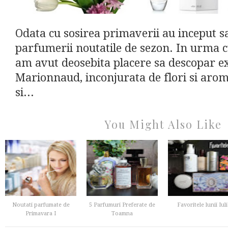
Odata cu sosirea primaverii au inceput s
parfumerii noutatile de sezon. In urma 
am avut deosebita placere sa descopar exc
Marionnaud, inconjurata de flori si aro
si...
You Might Also Like
Noutati parfumate de
5 Parfumuri Preferate de
Favoritele lunii Iuli
Primavara I
Toamna