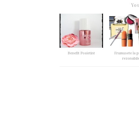
You
Benefit Posietint
Frumusete la p
rezonabil