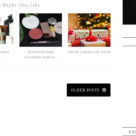
 Might Also Like
returi
Preferatele lunii
Idei de Cadouri sub 100 lei
e
Octombrie (make-u...
OLDER POSTS
FA