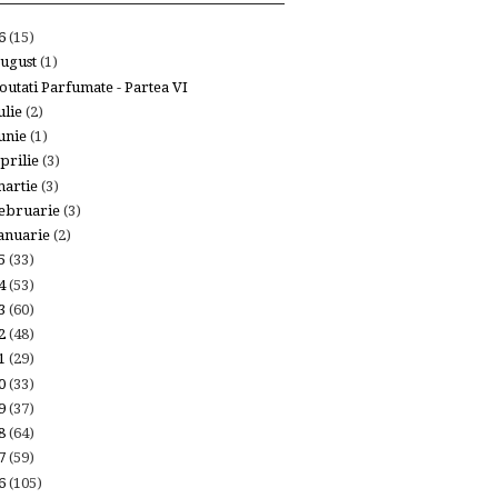
26
(15)
ugust
(1)
outati Parfumate - Partea VI
ulie
(2)
unie
(1)
prilie
(3)
artie
(3)
ebruarie
(3)
anuarie
(2)
25
(33)
24
(53)
23
(60)
22
(48)
21
(29)
20
(33)
19
(37)
18
(64)
17
(59)
16
(105)