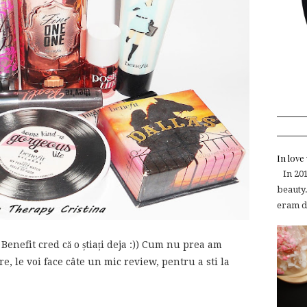
In lov
In 2015
beauty.
eram de
enefit cred că o știați deja :)) Cum nu prea am
re, le voi face câte un mic review, pentru a sti la