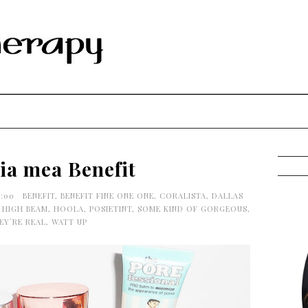
ia mea Benefit
0:00
BENEFIT
,
BENEFIT FINE ONE ONE
,
CORALISTA
,
DALLAS
,
HIGH BEAM
,
HOOLA
,
POSIETINT
,
SOME KIND OF GORGEOUS
,
EY`RE REAL
,
WATT UP