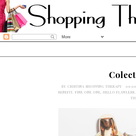
Colect
BY
CRISTINA SHOPPING THERAPY
09:0
BENEFIT
,
FINE ONE ONE
,
HELLO FLAWLESS
TH