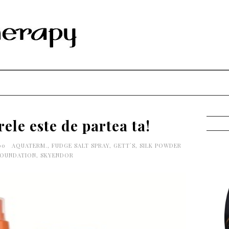
rele este de partea ta!
:00
AQUATERM.
,
FUDGE SALT SPRAY
,
GETT`S
,
SILK POWDER
FOUNDATION
,
SKYENDOR