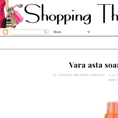
Vara asta soa
BY
CRISTINA SHOPPING THERAPY
11:26
SUN 