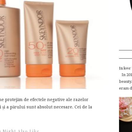
In lov
In 2015
beauty.
eram de
 ne protejăm de efectele negative ale razelor
i și a părului sunt absolut necesare. Cei de la
 Might Also Like