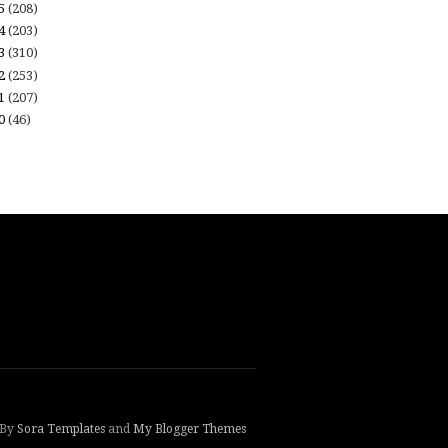
15
(208)
14
(203)
13
(310)
12
(253)
11
(207)
10
(46)
 By
Sora Templates
and
My Blogger Themes