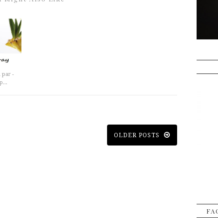
 par -
...
OLDER POSTS
FA