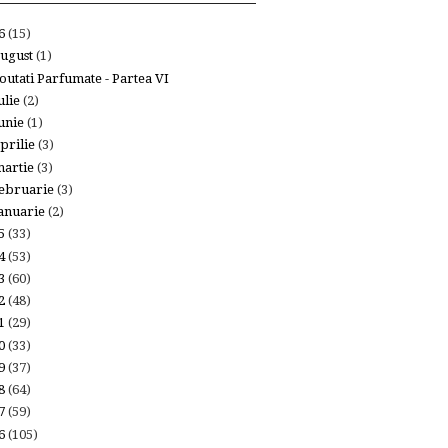
26
(15)
ugust
(1)
outati Parfumate - Partea VI
ulie
(2)
unie
(1)
prilie
(3)
artie
(3)
ebruarie
(3)
anuarie
(2)
25
(33)
24
(53)
23
(60)
22
(48)
21
(29)
20
(33)
19
(37)
18
(64)
17
(59)
16
(105)