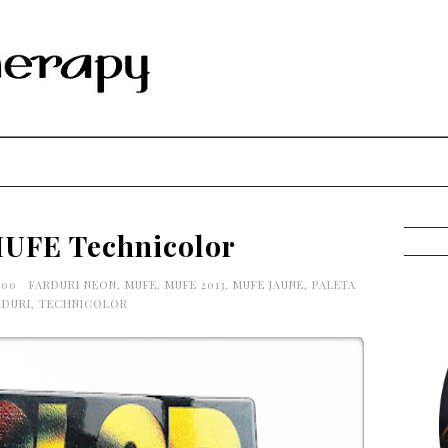
UFE Technicolor
:00
FARDURI NEON
,
MUFE
,
MUFE 2013
,
MUFE JAUNE
,
PALETA
RDURI
,
TECHNICOLOR