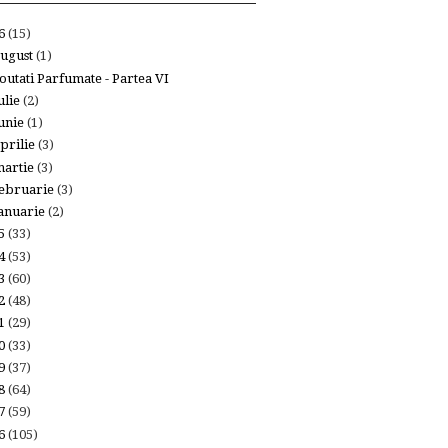
26
(15)
ugust
(1)
outati Parfumate - Partea VI
ulie
(2)
unie
(1)
prilie
(3)
artie
(3)
ebruarie
(3)
anuarie
(2)
25
(33)
24
(53)
23
(60)
22
(48)
21
(29)
20
(33)
19
(37)
18
(64)
17
(59)
16
(105)