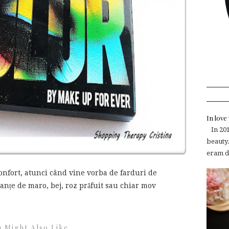
In lov
In 2015
beauty.
eram de
nfort, atunci când vine vorba de farduri de
nțe de maro, bej, roz prăfuit sau chiar mov
 Might Also Like