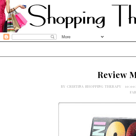
Review M
BY
CRISTINA SHOPPING THERAPY
10:00
FA