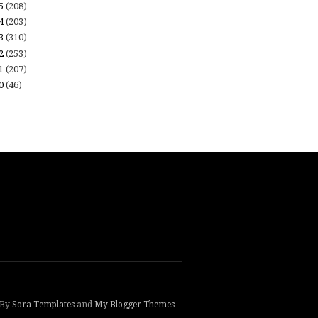
15
(208)
14
(203)
13
(310)
12
(253)
11
(207)
10
(46)
 By
Sora Templates
and
My Blogger Themes