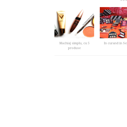
Machiaj simplu, cu 5
In curand in S
produse