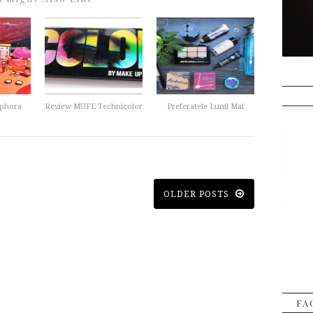
ephora
Review MUFE Technicolor
Preferatele Lunii Mai
OLDER POSTS
FA