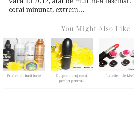
vara lui 2012, atat de mult m-a fascinat.
corai minunat, extrem...
You Might Also Like
Preferatele lunii Iunie
Despre un ruj corai,
Rujurile mele MA
perfect pentru...