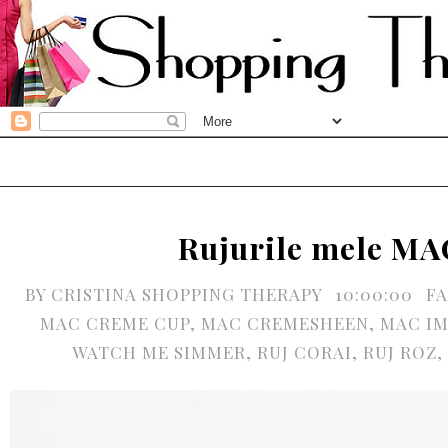
Rujurile mele MA
BY
CRISTINA SHOPPING THERAPY
10:00:00
FA
MAC CREME CUP
,
MAC CREMESHEEN
,
MAC IM
WATCH ME SIMMER
,
RUJ CORAI
,
RUJ ROZ
,