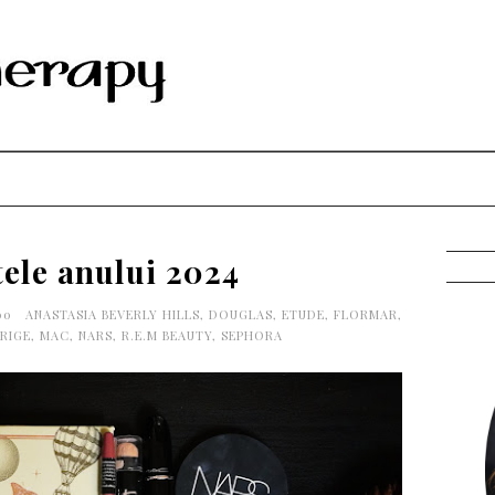
tele anului 2024
00
ANASTASIA BEVERLY HILLS
,
DOUGLAS
,
ETUDE
,
FLORMAR
,
DRIGE
,
MAC
,
NARS
,
R.E.M BEAUTY
,
SEPHORA