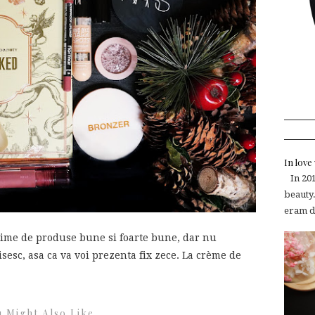
In lov
In 2015
beauty.
eram de
ime de produse bune si foarte bune, dar nu
isesc, asa ca va voi prezenta fix zece. La crème de
 Might Also Like