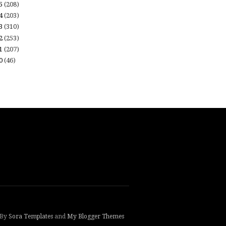
15
(208)
14
(203)
13
(310)
12
(253)
11
(207)
10
(46)
 By
Sora Templates
and
My Blogger Themes