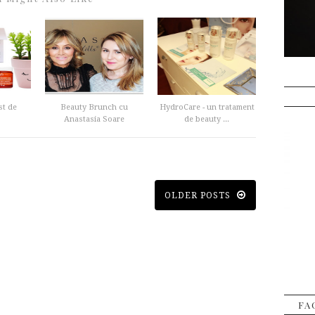
st de
Beauty Brunch cu
HydroCare - un tratament
Anastasia Soare
de beauty ...
OLDER POSTS
FA