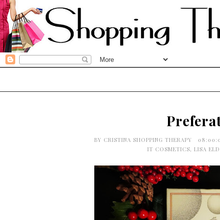
Prefera
BY
CRISTINA SHOPPING THERAPY
08:00:
IT COSMETICS
,
LISA EL