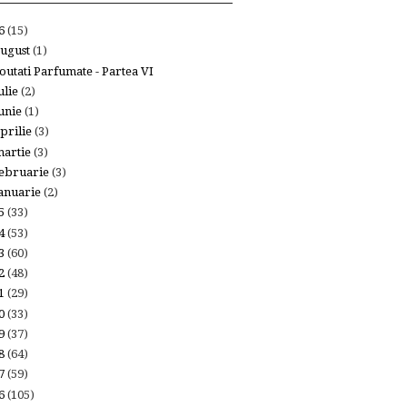
26
(15)
ugust
(1)
outati Parfumate - Partea VI
ulie
(2)
unie
(1)
prilie
(3)
artie
(3)
ebruarie
(3)
anuarie
(2)
25
(33)
24
(53)
23
(60)
22
(48)
21
(29)
20
(33)
19
(37)
18
(64)
17
(59)
16
(105)