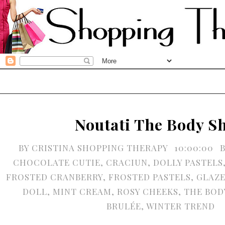
Noutati The Body S
BY
CRISTINA SHOPPING THERAPY
10:00:00
CHOCOLATE CUTIE
,
CRACIUN
,
DOLLY PASTELS
FROSTED CRANBERRY
,
FROSTED PASTELS
,
GLAZE
DOLL
,
MINT CREAM
,
ROSY CHEEKS
,
THE BOD
BRULÉE
,
WINTER TREND