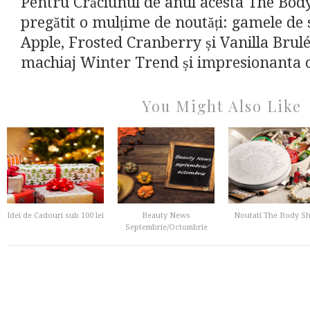
Pentru Crăciunul de anul acesta The Bod
pregătit o mulțime de noutăți: gamele de
Apple, Frosted Cranberry și Vanilla Brulée
machiaj Winter Trend și impresionanta col
You Might Also Like
Idei de Cadouri sub 100 lei
Beauty News
Noutati The Body S
Septembrie/Octombrie