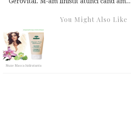
Gerovital. M-am linistit atunci cand am..
You Might Also Like
Nuxe Masca hidratanta