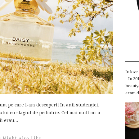
In lov
In 2015
beauty.
eram de
um pe care l-am descoperit în anii studenției.
lui cu stagiul de pediatrie. Cel mai mult mi-a
i erau...
 Might Also Like