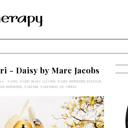
ri - Daisy by Marc Jacobs
:00
DAISY
,
DAISY MARC JACOBS
,
DAISY SUNSHINE EDITION
,
BS SUNSHINE
,
PARFUM
,
PARFUMUL DE VINERI