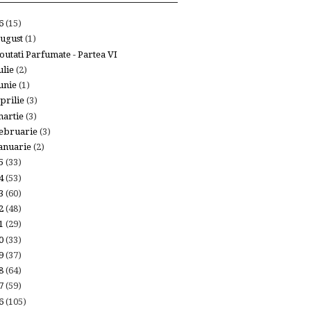
26
(15)
ugust
(1)
outati Parfumate - Partea VI
ulie
(2)
unie
(1)
prilie
(3)
artie
(3)
ebruarie
(3)
anuarie
(2)
25
(33)
24
(53)
23
(60)
22
(48)
21
(29)
20
(33)
19
(37)
18
(64)
17
(59)
16
(105)