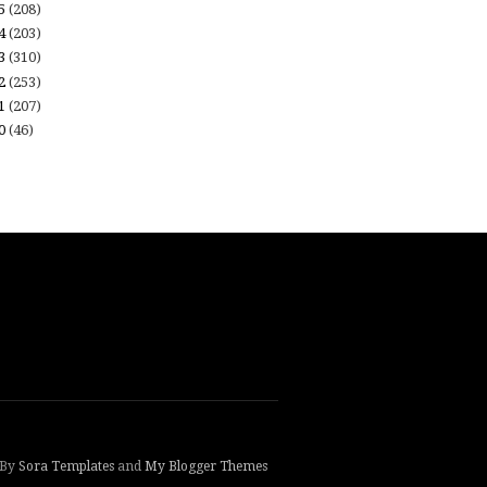
15
(208)
14
(203)
13
(310)
12
(253)
11
(207)
10
(46)
 By
Sora Templates
and
My Blogger Themes