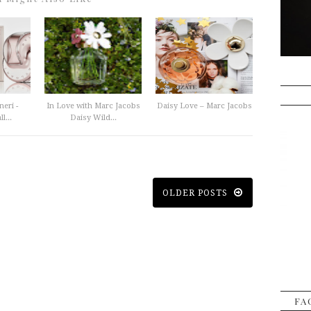
eri -
In Love with Marc Jacobs
Daisy Love – Marc Jacobs
l...
Daisy Wild...
OLDER POSTS
FA