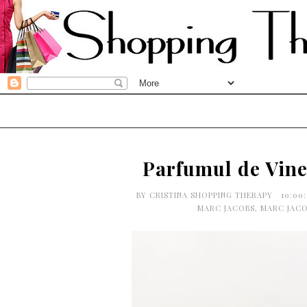
Parfumul de Vine
BY
CRISTINA SHOPPING THERAPY
10:00
MARC JACOBS
,
MARC JACO