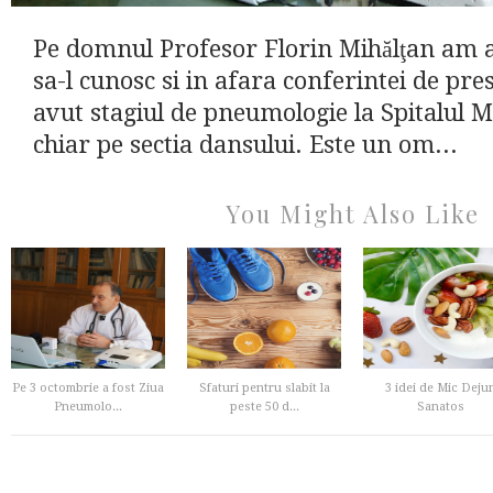
Pe domnul Profesor Florin Mihălţan am 
sa-l cunosc si in afara conferintei de pr
avut stagiul de pneumologie la Spitalul M
chiar pe sectia dansului. Este un om...
You Might Also Like
Pe 3 octombrie a fost Ziua
Sfaturi pentru slabit la
3 idei de Mic Deju
Pneumolo...
peste 50 d...
Sanatos