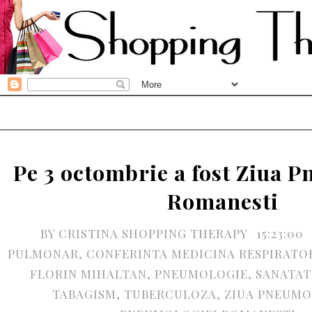
Pe 3 octombrie a fost Ziua 
Romanesti
BY
CRISTINA SHOPPING THERAPY
15:23:00
PULMONAR
,
CONFERINTA MEDICINA RESPIRATO
FLORIN MIHALTAN
,
PNEUMOLOGIE
,
SANATAT
TABAGISM
,
TUBERCULOZA
,
ZIUA PNEUMO