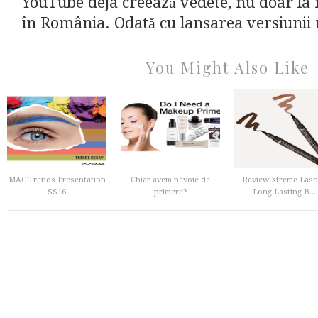
YouTube deja creează vedete, nu doar la ni
în România. Odată cu lansarea versiunii 
You Might Also Like
MAC Trends Presentation
Chiar avem nevoie de
Review Xtreme Lash
SS16
primere?
Long Lasting B...