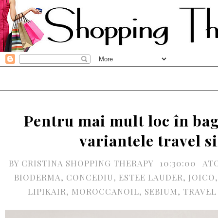
Pentru mai mult loc în bag
variantele travel s
BY
CRISTINA SHOPPING THERAPY
10:30:00
AT
BIODERMA
,
CONCEDIU
,
ESTEE LAUDER
,
JOICO
LIPIKAIR
,
MOROCCANOIL
,
SEBIUM
,
TRAVEL 