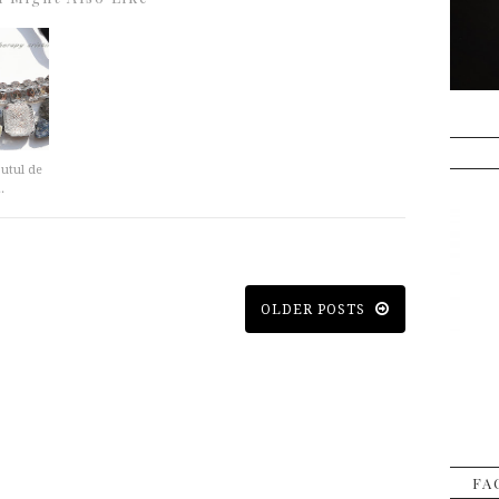
putul de
.
OLDER POSTS
FA