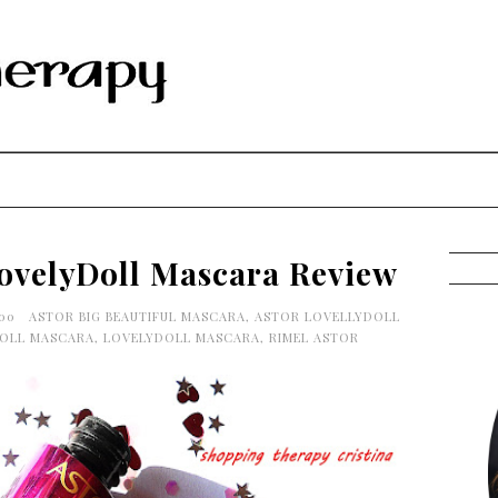
LovelyDoll Mascara Review
:00
ASTOR BIG BEAUTIFUL MASCARA
,
ASTOR LOVELLYDOLL
DOLL MASCARA
,
LOVELYDOLL MASCARA
,
RIMEL ASTOR