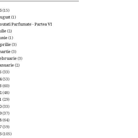
26
(15)
ugust
(1)
outati Parfumate - Partea VI
ulie
(2)
unie
(1)
prilie
(3)
artie
(3)
ebruarie
(3)
anuarie
(2)
25
(33)
24
(53)
23
(60)
22
(48)
21
(29)
20
(33)
19
(37)
18
(64)
17
(59)
16
(105)