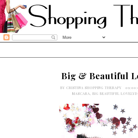
Big & Beautiful 
BY
CRISTINA SHOPPING THERAPY
09:00
MASCARA
,
BIG BEAUTIFUL LOVELY