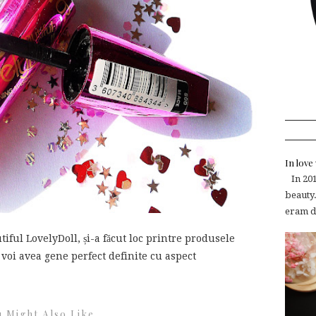
In lov
In 2015
beauty.
eram de
tiful LovelyDoll, și-a făcut loc printre produsele
 voi avea gene perfect definite cu aspect
.
 Might Also Like