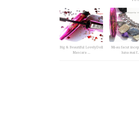
Big & Beautiful LovelyDoll
Mi-au facut ince
Mascara ...
luna mai f..