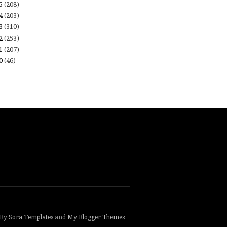
15
(208)
14
(203)
13
(310)
12
(253)
11
(207)
10
(46)
 By
Sora Templates
and
My Blogger Themes