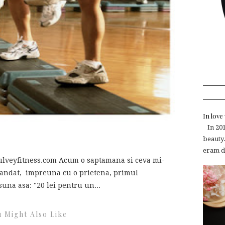
In lov
In 2015
beauty.
eram de
lveyfitness.com Acum o saptamana si ceva mi-
mandat, impreuna cu o prietena, primul
una asa: "20 lei pentru un...
 Might Also Like