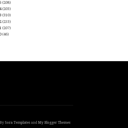
15
(208)
14
(203)
13
(310)
12
(253)
11
(207)
10
(46)
 By
Sora Templates
and
My Blogger Themes