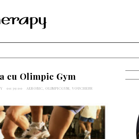
ta cu Olimpic Gym
PY
00:39:00
AEROBIC
,
OLIMPICGYM
,
VOUCHEUR