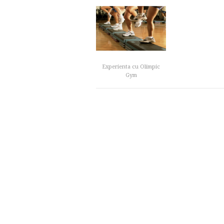
Experienta cu Olimpic
Gym