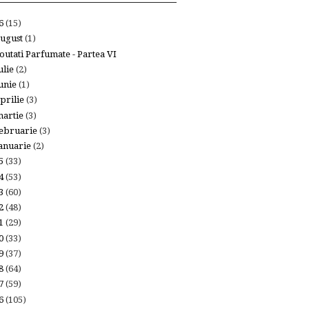
26
(15)
ugust
(1)
outati Parfumate - Partea VI
ulie
(2)
unie
(1)
prilie
(3)
artie
(3)
ebruarie
(3)
anuarie
(2)
25
(33)
24
(53)
23
(60)
22
(48)
21
(29)
20
(33)
19
(37)
18
(64)
17
(59)
16
(105)