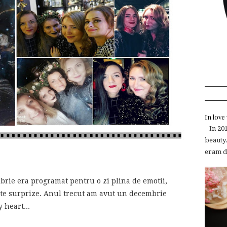
In lov
In 2015
beauty.
eram de
ie era programat pentru o zi plina de emotii,
lte surprize. Anul trecut am avut un decembrie
 heart...