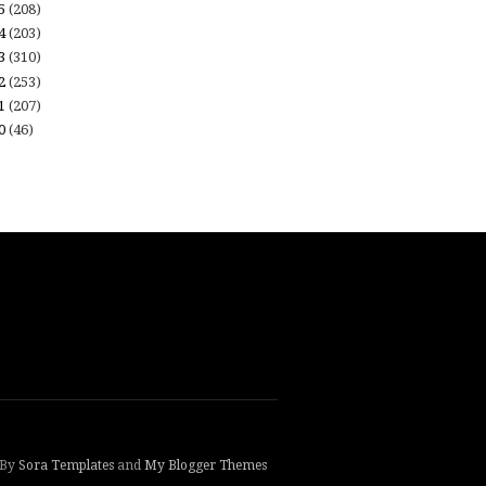
15
(208)
14
(203)
13
(310)
12
(253)
11
(207)
10
(46)
 By
Sora Templates
and
My Blogger Themes