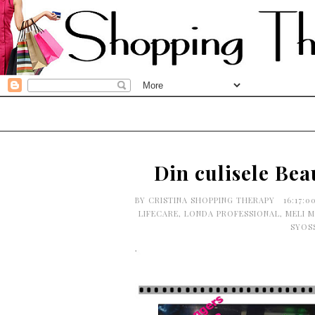
Din culisele Bea
BY
CRISTINA SHOPPING THERAPY
16:17:0
LIFECARE
,
LONDA PROFESSIONAL
,
MELI 
SYOS