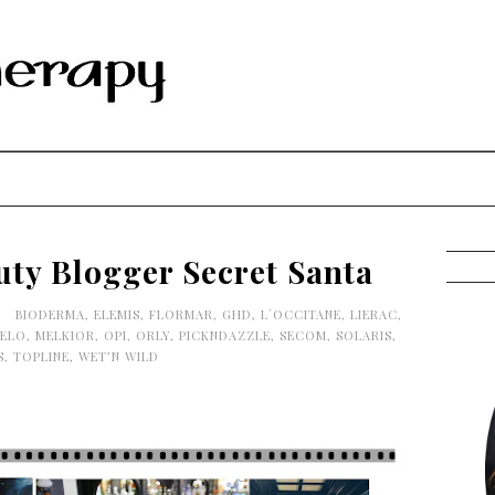
uty Blogger Secret Santa
0
BIODERMA
,
ELEMIS
,
FLORMAR
,
GHD
,
L`OCCITANE
,
LIERAC
,
MELO
,
MELKIOR
,
OPI
,
ORLY
,
PICKNDAZZLE
,
SECOM
,
SOLARIS
,
S
,
TOPLINE
,
WET’N WILD