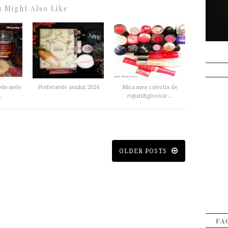
 Might Also Like
ele mele
Preferatele anului 2024
Mica mea colectia de
.
rujuri&glossur...
OLDER POSTS
FA