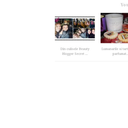
You
Din culisele Beauty
Lumanarile si tart
Blogger Secret ...
parfumat..