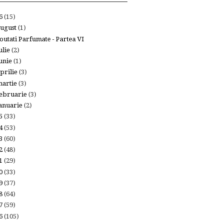
26
(15)
ugust
(1)
outati Parfumate - Partea VI
ulie
(2)
unie
(1)
prilie
(3)
artie
(3)
ebruarie
(3)
anuarie
(2)
25
(33)
24
(53)
23
(60)
22
(48)
21
(29)
20
(33)
19
(37)
18
(64)
17
(59)
16
(105)