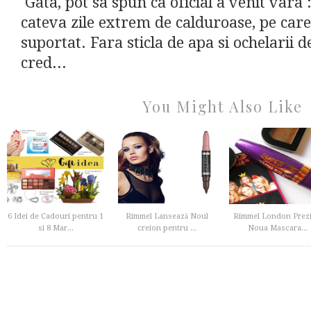
Gata, pot sa spun ca oficial a venit vara :
cateva zile extrem de calduroase, pe car
suportat. Fara sticla de apa si ochelarii 
cred...
You Might Also Like
6 Idei de Cadouri pentru 1
Rimmel Lansează Noul
Rimmel London Prezi
si 8 Mar...
creion pentru ...
Noua Mascara...