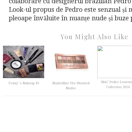
colaborare cu designerul brazilian Pedr
Look-ul propus de Pedro este senzual și m
pleoape învăluite în nuanțe nude și buze p
You Might Also Like
MAC Pedro Louren
Today`s Makeup #5
Maybelline The Blushed
Collection 2014
Nudes