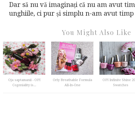
Dar să nu vă imaginați că nu am avut tim
unghiile, ci pur și simplu n-am avut timp 
You Might Also Like
Oja saptamanii - OPI
Orly Breathable Formula
OPI Infinite Shine 2
Cogeniality is...
All-In-One
Swatches