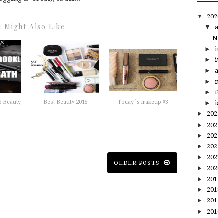
▼
20
 Might Also Like
▼
a
N
►
i
►
i
►
a
►
m
►
f
6 Beauty
Best Beauty 2015
Today`s makeup #3
►
i
►
20
►
20
►
20
►
20
►
20
OLDER POSTS
►
20
►
20
►
20
►
20
►
20