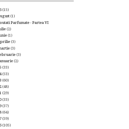
26
(15)
ugust
(1)
outati Parfumate - Partea VI
ulie
(2)
unie
(1)
prilie
(3)
artie
(3)
ebruarie
(3)
anuarie
(2)
25
(33)
24
(53)
23
(60)
22
(48)
21
(29)
20
(33)
19
(37)
18
(64)
17
(59)
16
(105)