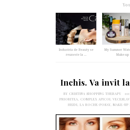
You
Industria de Beauty se
My Summer Wate
reuneste la ...
Make-up
Inchis. Va invit 
BY
CRISTINA SHOPPING THERAPY
00
PRIORITEA
,
COMPLEX APICOL VECESLAV
HEIDI
,
LA ROCHE-POSAY
,
MAKE-UP