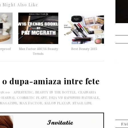
 Might Also Like
rproof
Max Factor AW/16 Beauty
Best Beauty 2015
Trends
la o dupa-amiaza intre fete
:58:00
APIESTETIC
,
BEAUTY IN THE BOTTLE
,
CEAINARIA
-HARNAJ
,
COSMETIC PLANT
,
DEJA VU SAPUNURI NATURALE
,
 MAGAZINE
,
MAX FACTOR
,
SALON PLAZAN
,
STAGE LINE
FA