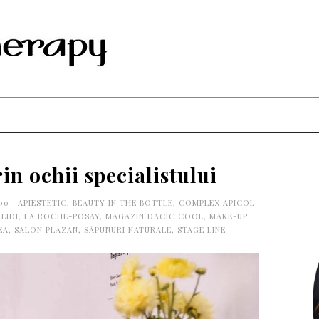
n ochii specialistului
:00
APIESTETIC
,
BEAUTY IN THE BOTTLE
,
COMPLEX APICOL
EIDI
,
LA ROCHE-POSAY
,
MAGAZIN DACIC COOL
,
MAKE-UP
EA
,
SALON PLAZAN
,
SĂPUNURI NATURALE
,
STAGE LINE