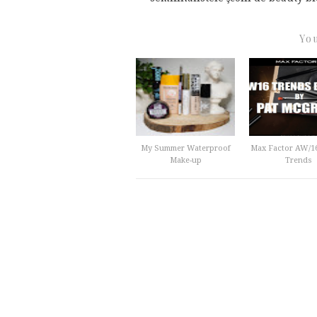
You
My Summer Waterproof
Max Factor AW/1
Make-up
Trends