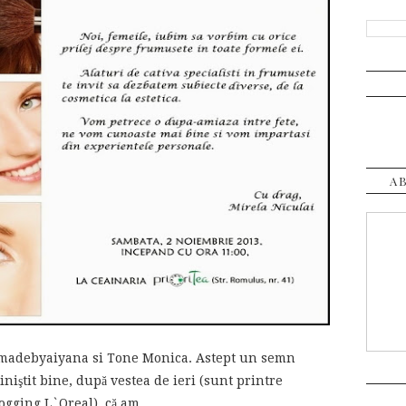
A
emadebyaiyana si Tone Monica. Astept un semn
iniştit bine, după vestea de ieri (sunt printre
ogging L`Oreal), că am...