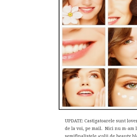
UPDATE: Castigatoarele sunt lov
de la voi, pe mail. Nici nu m-am l
semifinalistele şcolii de beauty bl