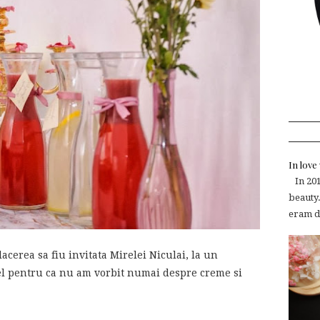
In lov
In 2015
beauty.
eram de
cerea sa fiu invitata Mirelei Niculai, la un
fel pentru ca nu am vorbit numai despre creme si