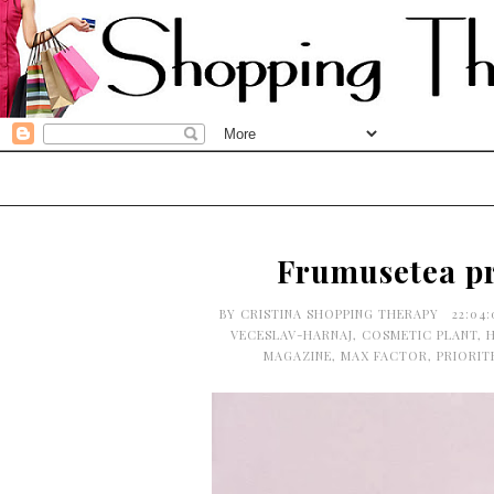
Frumusetea pri
BY
CRISTINA SHOPPING THERAPY
22:04
VECESLAV-HARNAJ
,
COSMETIC PLANT
,
H
MAGAZINE
,
MAX FACTOR
,
PRIORIT