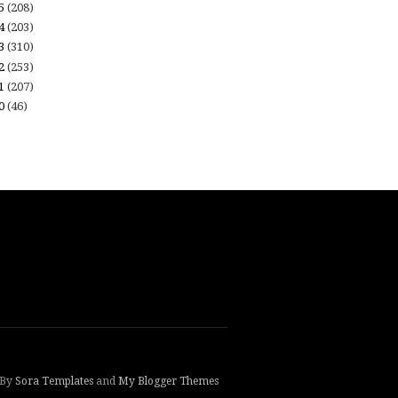
15
(208)
14
(203)
13
(310)
12
(253)
11
(207)
10
(46)
 By
Sora Templates
and
My Blogger Themes