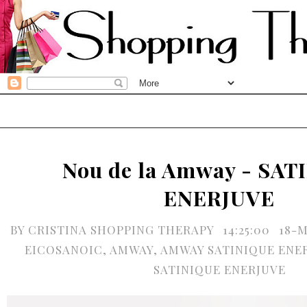
Nou de la Amway - SAT
ENERJUVE
BY
CRISTINA SHOPPING THERAPY
14:25:00
18-
EICOSANOIC
,
AMWAY
,
AMWAY SATINIQUE ENE
SATINIQUE ENERJUVE