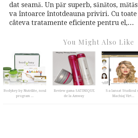
dat seamă. Un păr superb, sănătos, mătăso
va întoarce întotdeauna priviri. Cu toate
câteva tratamente eficiente pentru el,...
You Might Also Like
Bodykey by Nutrilite, noul
Review gama SATINIQUE
S-a lansat Studioul 
program ...
de la Amway
Machiaj Virt...