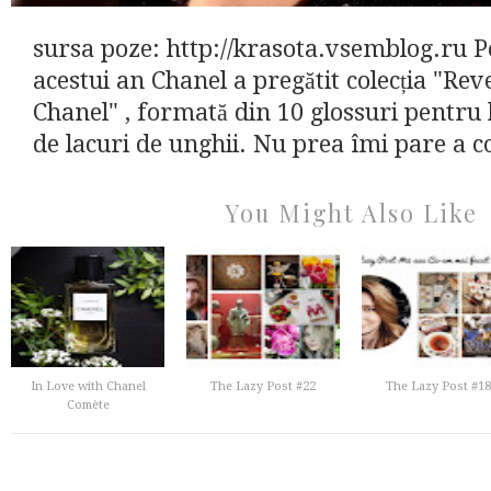
sursa poze: http://krasota.vsemblog.ru 
acestui an Chanel a pregătit colecția "Rev
Chanel" , formată din 10 glossuri pentru 
de lacuri de unghii. Nu prea îmi pare a col
You Might Also Like
In Love with Chanel
The Lazy Post #22
The Lazy Post #18
Comète