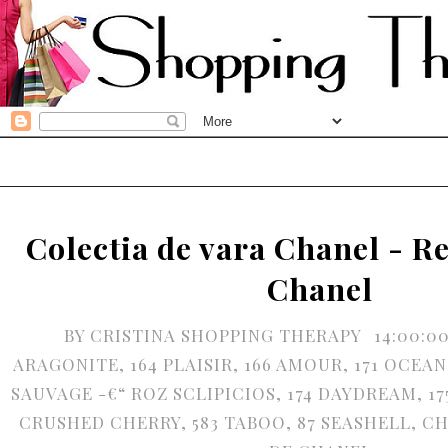
Colectia de vara Chanel - R
Chanel
BY
CRISTINA SHOPPING THERAPY
14:00:0
ARAGONITE
,
164 PLAISIR
,
166 AMOUR
,
171 OCEA
SAUVAGE -€“ ROZ SCLIPICIOS
,
174 DAYDREAM
,
17
CRUSHED CHERRY
,
583 TABOO
,
87 SEASHELL
,
CH