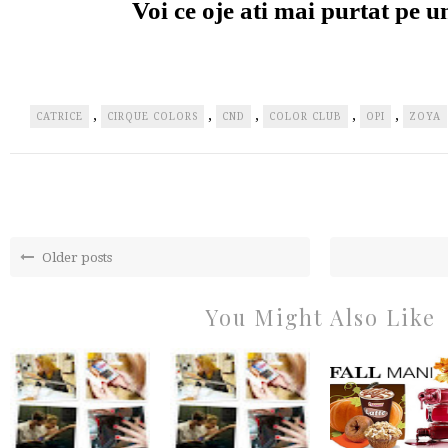
Voi ce oje ati mai purtat pe u
,
,
,
,
,
CATRICE
CIRQUE COLORS
CND
COLOR CLUB
OPI
ZOYA
Older posts
You Might Also Like