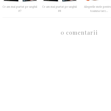
Ce am mai purtat pe unghii
Ce am mai purtat pe unghii
Alegerile mele pentr
#7
#8
toamna tarz...
0 comentarii