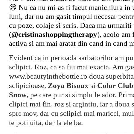
😢 Nu ca nu mi-as fi facut manichiura in u
luni, dar nu am gasit timpul necesar pent
cu poze, colaje si scris. Daca ma urmariti
(
@cristinashoppingtherapy
), acolo am 
activa si am mai aratat din cand in cand 
Evident ca in perioada sarbatorilor am pur
sclipici. Roz, ca sa fiu mai exacta. Am gas
www.beautyinthebottle.ro doua superbita
sclipicioase,
Zoya Bisoux
si
Color Club 
Snow
, pe care pur si simplu le ador. Prim
clipici mai fin, roz si argintiu, iar a doua
spre mov, dar cu sclipici mai maricel, mul
te poti uita, dar la ele ba.