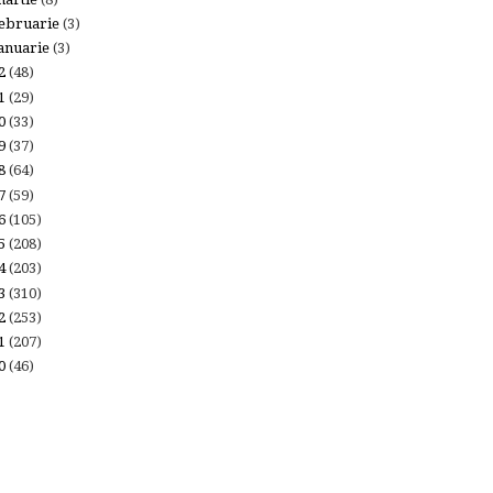
ebruarie
(3)
anuarie
(3)
22
(48)
21
(29)
20
(33)
19
(37)
18
(64)
17
(59)
16
(105)
15
(208)
14
(203)
13
(310)
12
(253)
11
(207)
10
(46)