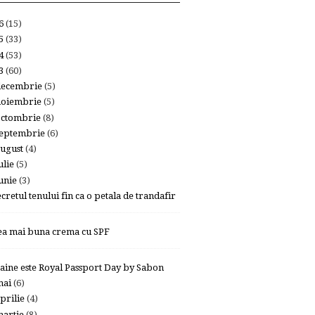
26
(15)
25
(33)
24
(53)
23
(60)
decembrie
(5)
noiembrie
(5)
octombrie
(8)
eptembrie
(6)
ugust
(4)
ulie
(5)
unie
(3)
ecretul tenului fin ca o petala de trandafir
ea mai buna crema cu SPF
aine este Royal Passport Day by Sabon
mai
(6)
prilie
(4)
artie
(8)