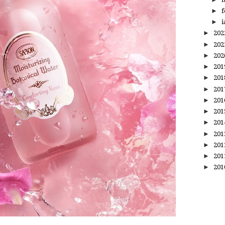
►
f
►
i
►
20
►
20
►
20
►
20
►
20
►
20
►
20
►
20
►
20
►
20
►
20
►
20
►
20