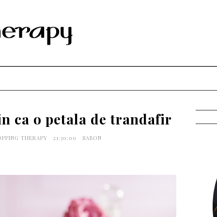
in ca o petala de trandafir
OPPING THERAPY
21:30:00
SABON