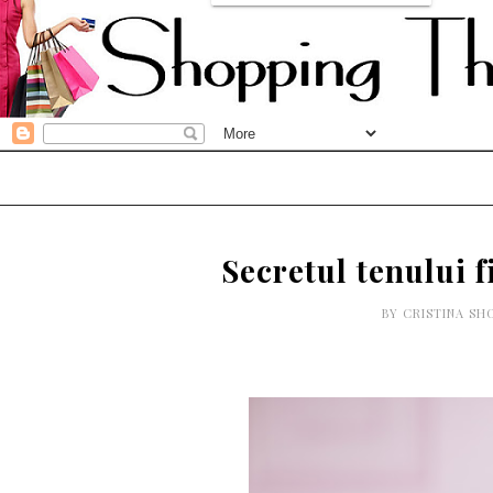
Secretul tenului f
BY
CRISTINA SH