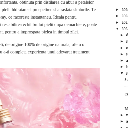
fortanta, obtinuta prin distilarea cu abur a petalelor
pielii hidratare si prospetime si a rasfata simturile. Te
►
20
►
20
pray, ce racoreste instantaneu. Ideala pentru
►
20
i restabilirea echilibrului pielii dupa demachiere; poate
▼
20
ant, pentru a improspata pielea in timpul zilei.
►
►
ti, de origine 100% de origine naturala, ofera o
►
ru a-ti completa experienta unui adevarat tratament
►
s
►
a
►
i
▼
i
S
C
M
►
►
a
►
m