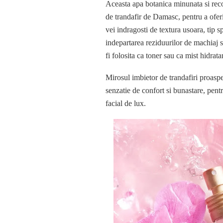
Aceasta apa botanica minunata si recon
de trandafir de Damasc, pentru a oferi 
vei indragosti de textura usoara, tip s
indepartarea reziduurilor de machiaj s
fi folosita ca toner sau ca mist hidrat
Mirosul imbietor de trandafiri proaspe
senzatie de confort si bunastare, pent
facial de lux.