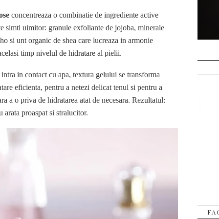
ose
concentreaza o combinatie de ingrediente active
 te simti uimitor: granule exfoliante de jojoba, minerale
cho si unt organic de shea care lucreaza in armonie
celasi timp nivelul de hidratare al pielii.
 intra in contact cu apa, textura gelului se transforma
tare eficienta, pentru a netezi delicat tenul si pentru a
ara a o priva de hidratarea atat de necesara. Rezultatul:
u arata proaspat si stralucitor.
FA