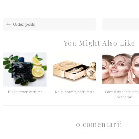
Older posts
You Might Also Like
His Summer Perfume
Noua dorinta parfumata
Conturarea fetei pen
incepatori
0 comentarii