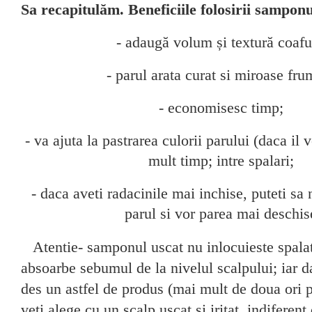
Sa recapitulăm. Beneficiile folosirii samponu
- adaugă volum și textură coafu
- parul arata curat si miroase fr
- economisesc timp;
- va ajuta la pastrarea culorii parului (daca il 
mult timp; intre spalari;
- daca aveti radacinile mai inchise, puteti sa
parul si vor parea mai deschis
Atentie- samponul uscat nu inlocuieste spalatu
absoarbe sebumul de la nivelul scalpului; iar da
des un astfel de produs (mai mult de doua ori 
veti alege cu un scalp uscat si iritat, indiferen