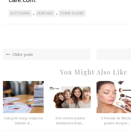
,
,
BIOTISSIMA
SKINCARE
VENIN ALBINE
Older posts
You Might Also Like
Cum poti sterge temporar
Trei secrete pentru
4 Pensule de Machi
ridurile d...
mentinerea frum...
pentru Incepat...