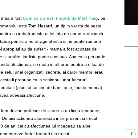
a mea a fost
Cum sa opresti timpul, de Matt Haig
,
pe
 romanului este Tom Hazard, un tip in varsta de peste
entru ca imbatraneste altfel fata de oamenii obisnuiti.
itatea pentru a nu atrage atentia si nu poate ramane
ei apropiati au de suferit - mama a fost acuzata de
tate si umilite, iar lista poate continua. Asa ca la perioade
cunde afectiunea, se muta in alt oras pentru a o lua de
pe seful unei organizatii secrete, ai caror membri erau
Acesta ii propune ca in schimbul unor favoruri
entitatii (plus tot ce tine de bani, acte, loc de munca)
 avea aceeasi afectiune.
om devine profesor de istorie la un liceu londonez,
e. De aici actiunea alterneaza intre prezent si trecut,
00 de ani cei cu afectiunea lui incepeau sa aibe
FA
ememoreze fortat franturi din trecut.