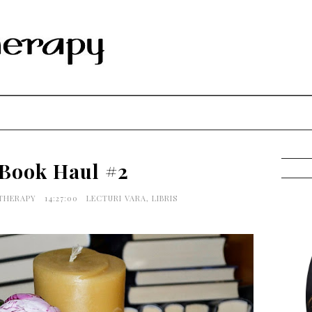
 Book Haul #2
 THERAPY
14:27:00
LECTURI VARA
,
LIBRIS