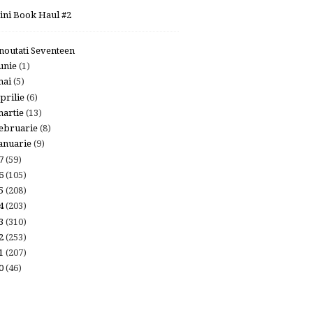
ini Book Haul #2
 noutati Seventeen
unie
(1)
mai
(5)
prilie
(6)
artie
(13)
ebruarie
(8)
anuarie
(9)
17
(59)
16
(105)
15
(208)
14
(203)
13
(310)
12
(253)
11
(207)
10
(46)