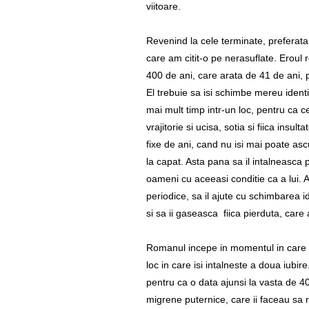
viitoare.
Revenind la cele terminate, preferat
care am citit-o pe nerasuflate. Eroul
400 de ani, care arata de 41 de ani, p
El trebuie sa isi schimbe mereu ident
mai mult timp intr-un loc, pentru ca c
vrajitorie si ucisa, sotia si fiica insul
fixe de ani, cand nu isi mai poate as
la capat. Asta pana sa il intalneasca 
oameni cu aceeasi conditie ca a lui. 
periodice, sa il ajute cu schimbarea id
si sa ii gaseasca fiica pierduta, care
Romanul incepe in momentul in care T
loc in care isi intalneste a doua iubir
pentru ca o data ajunsi la vasta de 4
migrene puternice, care ii faceau sa r