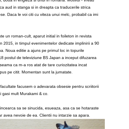
ri, doua in engleza si unul in romana. Motivul - vreau
ca aud in stanga si in dreapta ca traducerile strica
. Daca le voi citi cu viteza unui melc, probabil ca imi
te un roman-cult, aparut initial in foileton in revista
n 2015, in timpul evenimentelor dedicate implinirii a 90
a. Noua editie a ajuns pe primul loc in topurile
018 postul de televiziune BS Japan a inceput difuzarea
 seama ca m-a ros atat de tare curiozitatea incat
s pe citit. Momentan sunt la jumatate.
facultate facusem o adevarata obsesie pentru scriitorii
ti gasi mult Murakami & co.
 incearca sa se sinucida, esueaza, asa ca se hotaraste
ar avea nevoie de ea. Clientii nu intarzie sa apara.