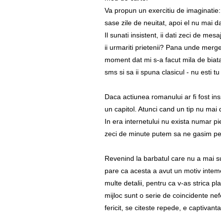
Va propun un exercitiu de imaginatie: 
sase zile de neuitat, apoi el nu mai da
Il sunati insistent, ii dati zeci de mes
ii urmariti prietenii? Pana unde merg
moment dat mi s-a facut mila de biata 
sms si sa ii spuna clasicul - nu esti tu
Daca actiunea romanului ar fi fost ins
un capitol. Atunci cand un tip nu mai d
In era internetului nu exista numar pie
zeci de minute putem sa ne gasim pe 
Revenind la barbatul care nu a mai s
pare ca acesta a avut un motiv intem
multe detalii, pentru ca v-as strica p
mijloc sunt o serie de coincidente nefer
fericit, se citeste repede, e captivant