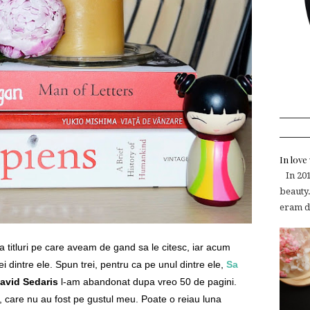
In lov
In 2015
beauty.
eram de
 titluri pe care aveam de gand sa le citesc, iar acum
i dintre ele.
Spun trei, pentru ca pe u
nul
dintre ele,
Sa
David Sedaris
l-am abandonat dupa vreo 50 de pagini.
 care nu au fost pe gustul meu. Poate o reiau luna