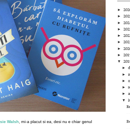
►
20
►
20
►
20
►
20
►
20
►
20
►
20
►
20
▼
20
►
►
►
►
s
►
a
▼
i
R
B
osie Walsh
, mi-a placut si ea, desi nu e chiar genul