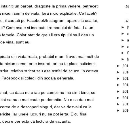
intalniti un barbat, dragoste la prima vedere, petreceti
M
 niciun semn de viata, fara nicio explicatie. Ce faceti?
aje, il cautati pe Facebook/Instagram, apareti la usa lui,
4
►
i
eti? Cam asa e si inceputul romanului de fata. La un
►
femeie. Chiar atat de greu ii era tipului sa ii dea un
►
a
 de vina, sunt eu.
►
m
►
f
pirata din viata reala, probabil n-am fi avut mai mult de
►
i
a niciun semn, ori e insurat, ori nu te place suficient.
►
20
rdut, telefon stricat sau alte astfel de scuze. In cateva
►
20
Facebook si colegii din scoala generala.
►
20
►
20
►
20
unat, ca daca nu o iau pe campii nu ma simt bine, se
►
20
eiat sa nu o mai caute pe domnita. Nu o sa dau mai
►
20
lacerea de a descoperi singuri, dar va dezvalui ca la
►
20
icite, iar unele lucruri nu se pot ierta. E cu final
a, deci e perfecta ca lectura de vacanta.