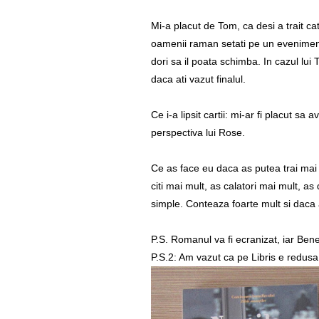
Mi-a placut de Tom, ca desi a trait ca
oamenii raman setati pe un eveniment 
dori sa il poata schimba. In cazul lui
daca ati vazut finalul.
Ce i-a lipsit cartii: mi-ar fi placut sa
perspectiva lui Rose.
Ce as face eu daca as putea trai mai
citi mai mult, as calatori mai mult, as
simple. Conteaza foarte mult si daca a
P.S. Romanul va fi ecranizat, iar Be
P.S.2: Am vazut ca pe Libris e redusa