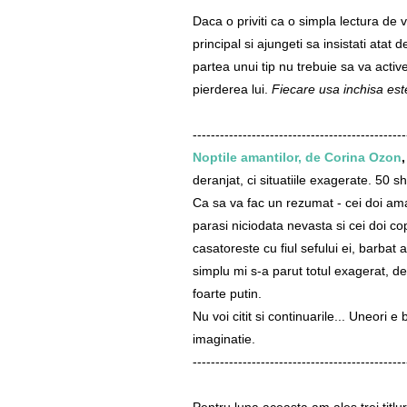
Daca o priviti ca o simpla lectura de 
principal si ajungeti sa insistati atat
partea unui tip nu trebuie sa va act
pierderea lui.
Fiecare usa inchisa est
-----------------------------------------------
Noptile amantilor, de Corina Ozon
,
deranjat, ci situatiile exagerate. 50 
Ca sa va fac un rezumat - cei doi ama
parasi niciodata nevasta si cei doi co
casatoreste cu fiul sefului ei, barbat 
simplu mi s-a parut totul exagerat, 
foarte putin.
Nu voi citit si continuarile... Uneori 
imaginatie.
-----------------------------------------------