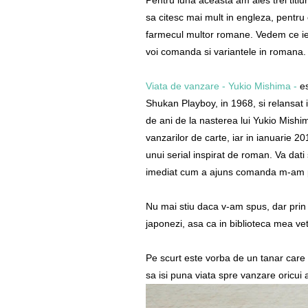
Pentru luna aceasta am ales trei titlu
sa citesc mai mult in engleza, pentru 
farmecul multor romane. Vedem ce iese
voi comanda si variantele in romana.
Viata de vanzare - Yukio Mishima -
es
Shukan Playboy, in 1968, si relansat i
de ani de la nasterea lui Yukio Mishim
vanzarilor de carte, iar in ianuarie 2
unui serial inspirat de roman. Va dati
imediat cum a ajuns comanda m-am pu
Nu mai stiu daca v-am spus, dar prin 
japonezi, asa ca in biblioteca mea ve
Pe scurt este vorba de un tanar care
sa isi puna viata spre vanzare oricui 