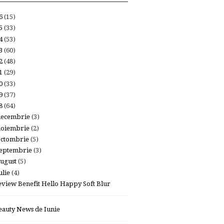
26
(15)
25
(33)
24
(53)
23
(60)
22
(48)
21
(29)
20
(33)
19
(37)
18
(64)
decembrie
(3)
noiembrie
(2)
octombrie
(5)
eptembrie
(3)
ugust
(5)
ulie
(4)
eview Benefit Hello Happy Soft Blur
eauty News de Iunie