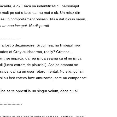
vacanta, e ok. Daca va indentificati cu personajul
 de mult pe cat o face ea, nu mai e ok. Un refuz din
iveze un comportament obsesiv. Nu a dat niciun semn,
e un nou inceput. Nu disperati.
----------------
a fost o dezamagire. Si culmea, nu limbajul m-a
shades of Grey cu shaorma, really? Grotesc...
nti se impaca, dar ea isi da seama ca el nu isi va
pii (lucru extrem de plauzibil). Asa ca amanta se
aratos, dar cu un usor retard mental. Nu stiu, pur si
desi au fost cateva faze amuzante, care au compensat
e bine sa te opresti la un singur volum, daca nu ai
-----------------