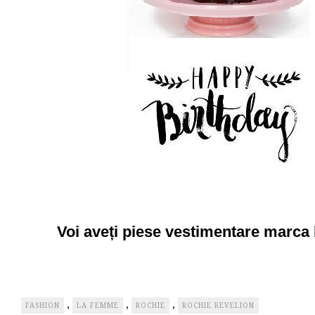
Voi aveți piese vestimentare marc
,
,
,
FASHION
LA FEMME
ROCHIE
ROCHIE REVELION