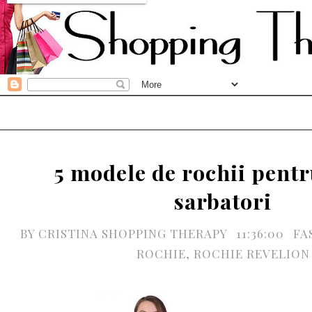
5 modele de rochii pentr
sarbatori
BY
CRISTINA SHOPPING THERAPY
11:36:00
FA
ROCHIE
,
ROCHIE REVELION