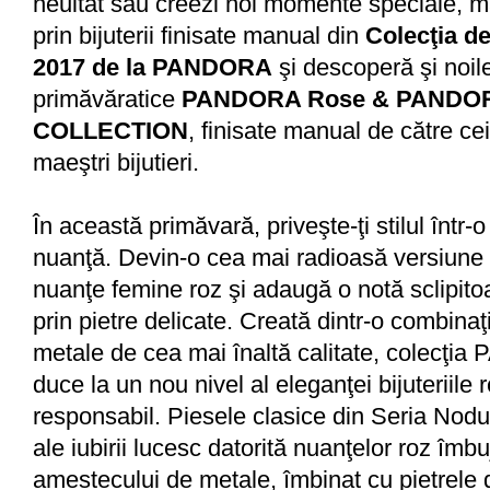
neuitat sau creezi noi momente speciale, 
prin bijuterii finisate manual din
Colecţia d
2017 de la PANDORA
şi descoperă şi noil
primăvăratice
PANDORA Rose & PANDO
COLLECTION
, finisate manual de către cei
maeştri bijutieri.
În această primăvară, priveşte-ţi stilul într-o 
nuanţă. Devin-o cea mai radioasă versiune 
nuanţe femine roz şi adaugă o notă sclipitoa
prin pietre delicate. Creată dintr-o combinaţ
metale de cea mai înaltă calitate, colecţ
duce la un nou nivel al eleganţei bijuteriile 
responsabil. Piesele clasice din Seria Nodur
ale iubirii lucesc datorită nuanţelor roz îmbu
amestecului de metale, îmbinat cu pietrele 