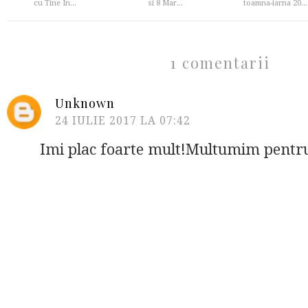
cu Tine In...
si 8 Mar...
toamna-iarna 20...
1 comentarii
Unknown
24 IULIE 2017 LA 07:42
Imi plac foarte mult!Multumim pentru