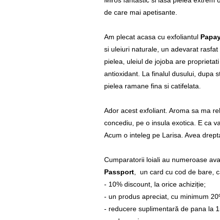
Miros fantastic si lasa pielea extrem 
de care mai apetisante.
Am plecat acasa cu exfoliantul
Papay
si uleiuri naturale, un adevarat rasfat
pielea, uleiul de jojoba are proprietati
antioxidant. La finalul dusului, dupa 
pielea ramane fina si catifelata.
Ador acest exfoliant. Aroma sa ma rel
concediu, pe o insula exotica. E ca v
Acum o inteleg pe Larisa. Avea drep
Cumparatorii loiali au numeroase avant
Passport
, un card cu cod de bare, c
- 10% discount, la orice achiziție;
- un produs apreciat, cu minimum 20
- reducere suplimentară de pana la 1