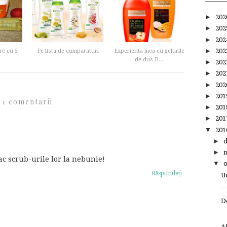
►
20
►
20
►
20
►
20
re cu 5
Pe lista de cumparaturi
Experienta mea cu gelurile
de dus B...
►
20
►
20
►
20
►
20
1 comentarii
►
20
►
20
▼
20
►
►
ac scrub-urile lor la nebunie!
▼
Răspundeți
U
D
A