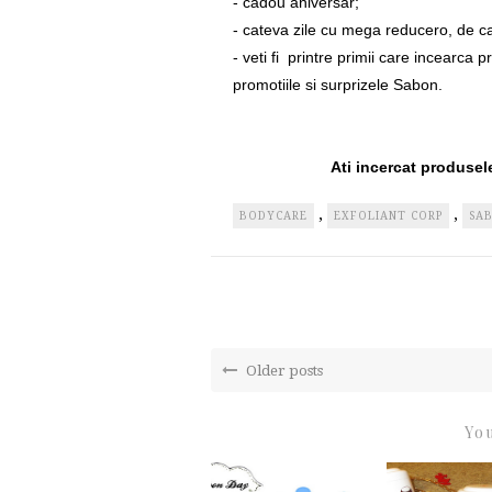
- cadou aniversar;
- cateva zile cu mega reducero, de ca
- veti fi printre primii care incearca p
promotiile si surprizele Sabon.
Ati incercat produsel
,
,
BODYCARE
EXFOLIANT CORP
SA
Older posts
You