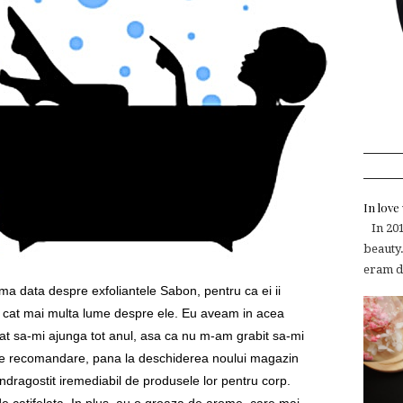
In lov
In 2015
beauty.
eram de
ima data despre exfoliantele Sabon, pentru ca ei ii
le cat mai multa lume despre ele. Eu aveam in acea
at sa-mi ajunga tot anul, asa ca nu m-am grabit sa-mi
 de recomandare, pana la deschiderea noului magazin
ndragostit iremediabil de produsele lor pentru corp.