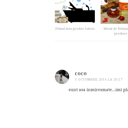
Primul meu produs Sabon
Ritual de Relaxa
produse
coco
3 OCTOMBRIE 2016 LA 20:17
sunt asa inmiresmate...imi pl