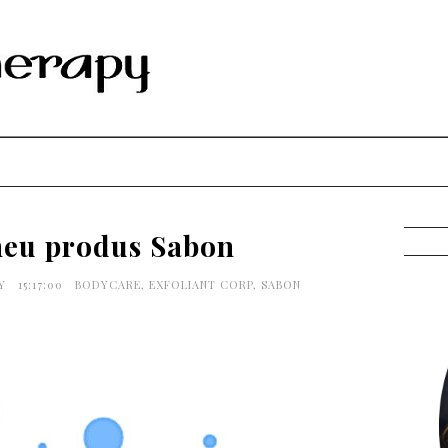
eu produs Sabon
PY
15:17:00
BODYCARE
,
EXFOLIANT CORP
,
SABON