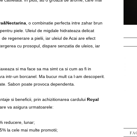
de catifelata. In plus, au o groaza de arome, care mai
a&Nectarina
, o combinatie perfecta intre zahar brun
 pentru piele. Uleiul de migdale hidrateaza delicat
 de regenerare a pielii, iar uleiul de Acai are efect
stergerea cu prosopul, dispare senzatia de uleios, iar
axeaza si ma face sa ma simt ca si cum as fi in
ara intr-un borcanel. Ma bucur mult ca l-am descoperit.
tate. Sabon poate provoca dependenta.
aje si beneficii, prin achizitionarea cardului
Royal
are va asigura urmatoarele:
% reducere, lunar;
5% la cele mai multe promotii;
FA