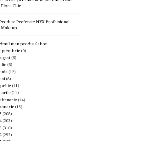
Flora Chic
 Produse Preferate NYX Professional
Makeup
rimul meu produs Sabon
eptembrie
(9)
ugust
(6)
ulie
(6)
unie
(12)
mai
(8)
prilie
(11)
artie
(11)
ebruarie
(14)
anuarie
(15)
15
(208)
14
(203)
13
(310)
12
(253)