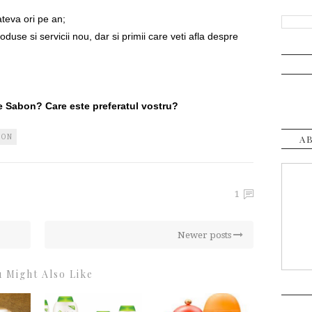
teva ori pe an;
roduse si servicii nou, dar si primii care veti afla despre
e Sabon? Care este preferatul vostru?
BON
A
1
Newer posts
 Might Also Like