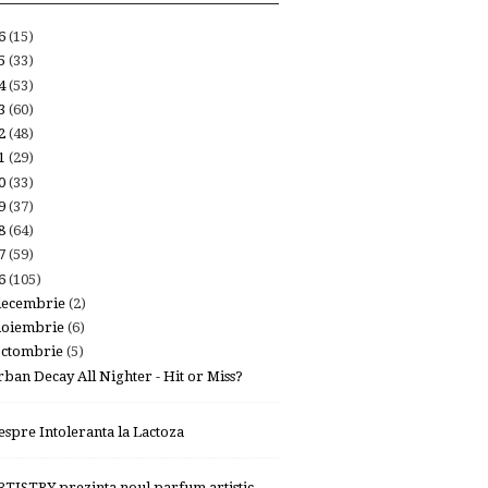
26
(15)
25
(33)
24
(53)
23
(60)
22
(48)
21
(29)
20
(33)
19
(37)
18
(64)
17
(59)
16
(105)
decembrie
(2)
noiembrie
(6)
octombrie
(5)
rban Decay All Nighter - Hit or Miss?
espre Intoleranta la Lactoza
RTISTRY prezinta noul parfum artistic