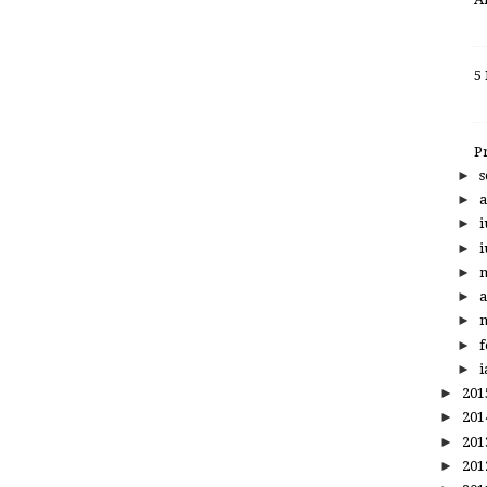
5
P
►
s
►
a
►
i
►
i
►
►
a
►
m
►
f
►
i
►
20
►
20
►
20
►
20