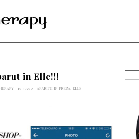
rut in Elle!!!
THERAPY
10:30:00
APARITII IN PRESA
,
ELLE