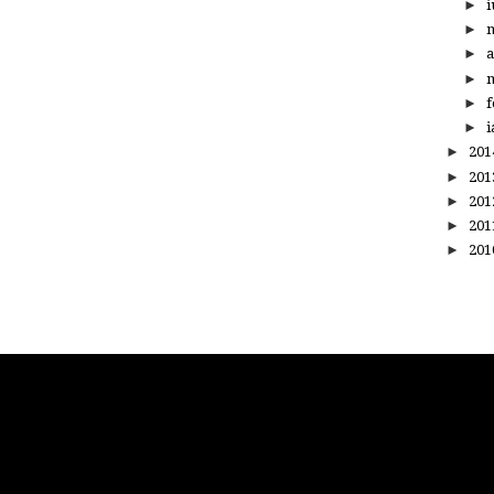
►
i
►
►
a
►
m
►
f
►
i
►
20
►
20
►
20
►
20
►
20