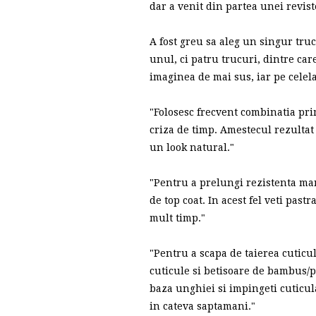
dar a venit din partea unei reviste
A fost greu sa aleg un singur tru
unul, ci patru trucuri, dintre care
imaginea de mai sus, iar pe celelal
"Folosesc frecvent combinatia pri
criza de timp. Amestecul rezultat 
un look natural."
"Pentru a prelungi rezistenta man
de top coat. In acest fel veti past
mult timp."
"Pentru a scapa de taierea cuticu
cuticule si betisoare de bambus/po
baza unghiei si impingeti cuticul
in cateva saptamani."