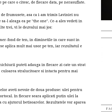
 pe care o citesc, de fiecare data, pe nerasuflate.
c de frumusete, asa ca i-am trimis Laviniei nu
 sa-l aleaga ea pe "the one". Ce-a ales vedeti in
te trei, vi le dezvalui mai jos:
mer-fond de ten, in diminetile in care sunt in
se aplica mult mai usor pe ten, iar rezultatul e
ichiurii puteti adauga in fiecare zi cate un strat
ra culoarea stralucitoare si intacta pentru mai
lelor aveti nevoie de doua produse: ulei pentru
rtocal. In fiecare seara aplicati putin ulei la
a cu ajutorul betisoarelor. Rezultatele vor aparea
FA