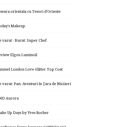
 seara orientala cu Tesori d'Oriente
oday's Makeup
e vazut - Burnt: Super Chef
eview Elgon Luminoil
immel London Love Glitter Top Coat
e vazut: Pan: Aventuri în Ţara de Nicăieri
ND Aurora
ake Up Days by Yves Rocher