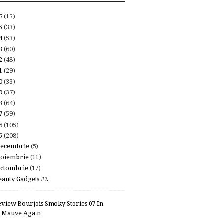
26
(15)
25
(33)
24
(53)
23
(60)
22
(48)
21
(29)
20
(33)
19
(37)
18
(64)
17
(59)
16
(105)
15
(208)
decembrie
(5)
noiembrie
(11)
octombrie
(17)
eauty Gadgets #2
eview Bourjois Smoky Stories 07 In
Mauve Again