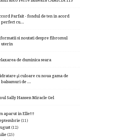
ianfranco Ferre lanseaza CAMICIA 113
ccord Parfait - fondul de ten in acord
perfect cu...
nformatii si noutati despre fibromul
uterin
elaxarea de duminica seara
idratare şi culoare cu noua gama de
balsamuri de ...
oul Sally Hansen Miracle Gel
m aparut in Elle!!!
eptembrie
(11)
ugust
(12)
ulie
(25)