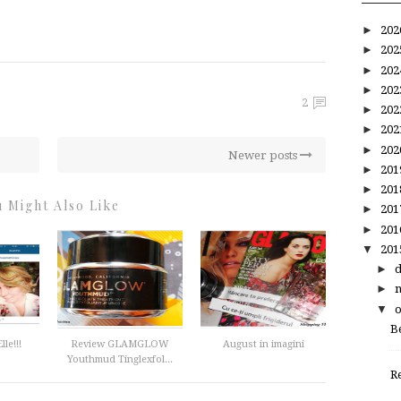
►
20
►
20
►
20
►
20
2
►
20
►
20
►
20
Newer posts
►
20
►
20
 Might Also Like
►
20
►
20
▼
20
►
►
▼
B
le!!!
Review GLAMGLOW
August in imagini
Youthmud Tinglexfol...
R