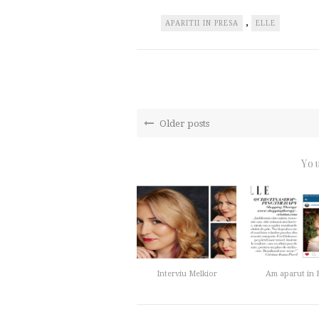
,
APARITII IN PRESA
ELLE
Older posts
You
Interviu Melkior
Am aparut in El