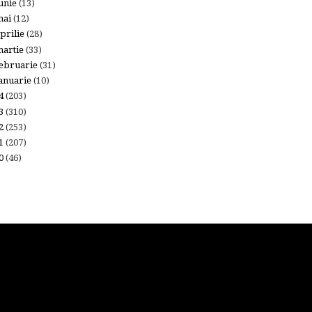
unie
(13)
mai
(12)
prilie
(28)
artie
(33)
ebruarie
(31)
anuarie
(10)
14
(203)
13
(310)
12
(253)
11
(207)
10
(46)