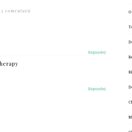
2 comentarii
O
T
D
Răspundeți
R
Therapy
R
D
Răspundeți
C
M