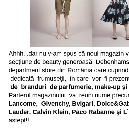
Ahhh...dar nu v-am spus c
ă
noul magazin v
secţiune de beauty generoas
ă
. Debenhams 
department store din România care cuprind
dedicată frumuseţii, în care vor fi preze
de branduri de parfumerie, make-up şi în
Parterul magazinului va reuni nume prec
Lancome, Givenchy, Bvlgari, Dolce&Ga
Lauder, Calvin Klein, Paco Rabanne şi L
astept!!