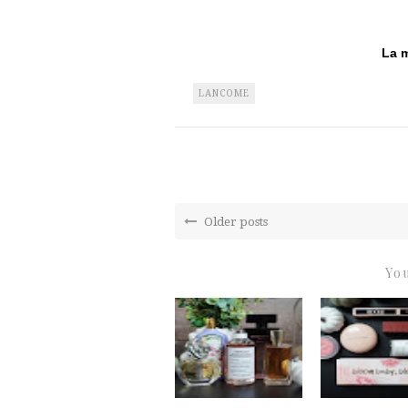
La m
LANCOME
Older posts
You