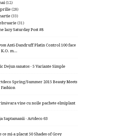
mai
(12)
prilie
(28)
artie
(33)
ebruarie
(31)
he lazy Saturday Post #8
yoss Anti-Dandruff Platin Control 100 face
K.O. m...
ic Dejun sanatos - 5 Variante Simple
rtdeco Spring/Summer 2015 Beauty Meets
Fashion
rimăvara vine cu noile pachete elmiplant
ja Saptamanii - Artdeco 63
e ce mi-a placut 50 Shades of Grey