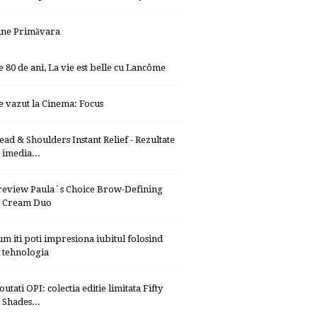
ine Primăvara
e 80 de ani, La vie est belle cu Lancôme
e vazut la Cinema: Focus
ead & Shoulders Instant Relief - Rezultate
imedia...
review Paula`s Choice Brow-Defining
Cream Duo
um iti poti impresiona iubitul folosind
tehnologia
utati OPI: colectia editie limitata Fifty
Shades...