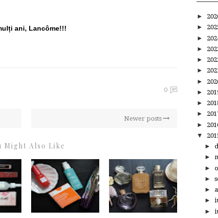
►
20
►
20
ulți ani, Lancôme!!!
►
20
►
20
►
20
►
20
►
20
0
►
20
►
20
►
20
Newer posts
►
20
▼
20
 Might Also Like
►
►
►
►
s
►
a
►
i
►
i