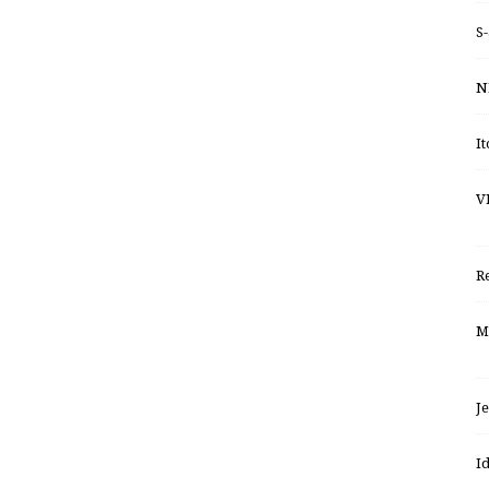
S
N
I
V
R
M
J
I