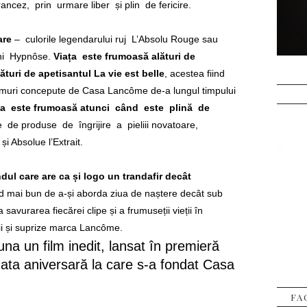
ez, prin urmare liber și plin de fericire.
are
– culorile legendarului ruj L’Absolu Rouge sau
chi Hypnôse.
Viața este frumoasă alături de
turi de apetisantul La vie est belle
, acestea fiind
umuri concepute de Casa Lancôme de-a lungul timpului
ța este frumoasă atunci când este plină de
te de produse de îngrijire a pieliii novatoare,
i Absolue l’Extrait.
dul care are ca și logo un trandafir decât
 mai bun de a-și aborda ziua de naștere decât sub
 savurarea fiecărei clipe și a frumuseții vieții în
ții și suprize marca Lancôme.
na un film inedit, lansat în premieră
ata aniversară la care s-a fondat Casa
FA