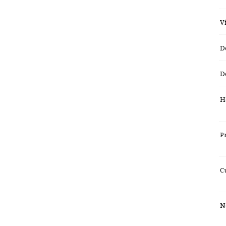
V
D
D
H
P
C
No