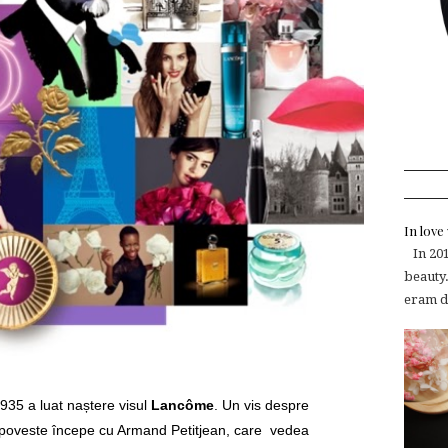
In lov
In 2015
beauty.
eram de
35 a luat naștere visul
Lancôme
. Un vis despre
i poveste începe cu Armand Petitjean, care vedea