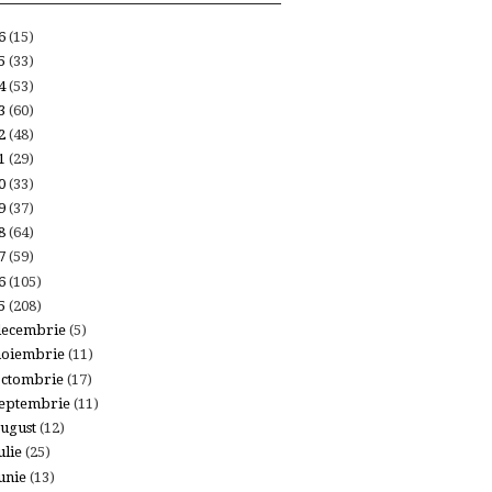
26
(15)
25
(33)
24
(53)
23
(60)
22
(48)
21
(29)
20
(33)
19
(37)
18
(64)
17
(59)
16
(105)
15
(208)
decembrie
(5)
noiembrie
(11)
octombrie
(17)
eptembrie
(11)
ugust
(12)
ulie
(25)
unie
(13)