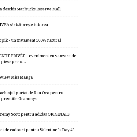
-a deschis Starbucks Reserve Mall
IVEA sărbătoreşte iubirea
topik - un tratament 100% natural
ENTE PRIVÉE – eveniment cu vanzare de
piese pre-o...
eview Miss Manga
achiajul purtat de Rita Ora pentru
premiile Grammys
eremy Scott pentru adidas ORIGINALS
dei de cadouri pentru Valentine`s Day #3