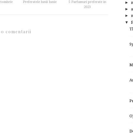
Octombrie
Preferatele lunii Iunie
5 Parfumuri preferate in
►
2023
►
a
►
m
▼
f
T
0 comentarii
S
M
A
P
O
D