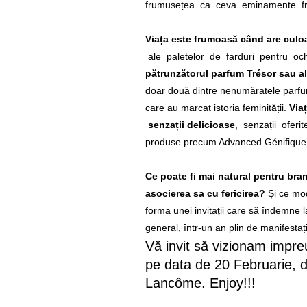
frumusețea ca ceva eminamente franc
Viața este
frumoasă când are culo
ale paletelor de farduri pentru o
pătrunzătorul parfum Trésor sau ală
doar două dintre nenumăratele parf
care au marcat istoria feminității.
Via
senzații delicioase
, senzații oferi
produse precum Advanced Génifique ș
Ce poate fi mai natural pentru bran
asocierea sa cu fericirea?
Și ce mod
forma unei invitații care să îndemne la
general, într-un an plin de manifesta
Vă invit să vizionam impreu
pe data de 20 Februarie, d
Lancôme. Enjoy!!!