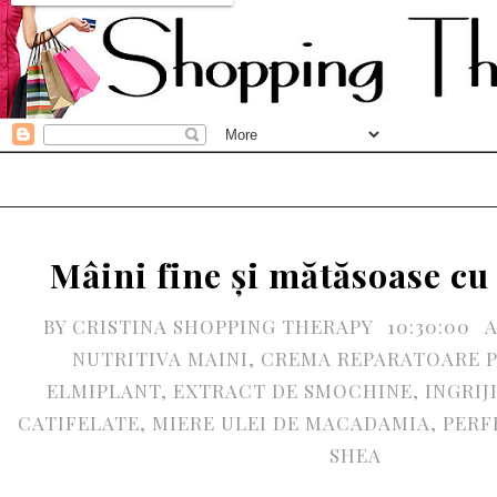
Mâini fine și mătăsoase cu
BY
CRISTINA SHOPPING THERAPY
10:30:00
NUTRITIVA MAINI
,
CREMA REPARATOARE P
ELMIPLANT
,
EXTRACT DE SMOCHINE
,
INGRIJ
CATIFELATE
,
MIERE ULEI DE MACADAMIA
,
PERF
SHEA