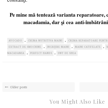
Pe mine mă tentează varianta reparatoare, cu
macadamia, dar și
cea
anti-îmbătrâni
,
,
AVOCADO
CREMA NUTRITIVA MAINI
CREMA REPARATOARE PENTR
,
,
,
EXTRACT DE SMOCHINE
INGRIJIRE MAINI
MAINI CATIFELATE
,
,
MACADAMIA
PERFECT HANDS
UNT DE SHEA
Older posts
You Might Also Like