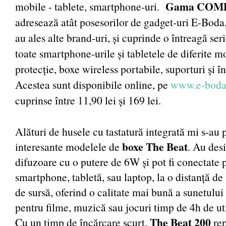
Gama COM
mobile - tablete, smartphone-uri.
adresează atât posesorilor de gadget-uri E-Boda, 
au ales alte brand-uri, și cuprinde o întreagă ser
toate smartphone-urile și tabletele de diferite mo
protecție, boxe wireless portabile, suporturi și î
Acestea sunt disponibile online, pe
www.e-boda
cuprinse între 11,90 lei și 169 lei.
Alături de husele cu tastatură integrată mi s-au 
boxe The Beat
interesante modelele de
. Au des
difuzoare cu o putere de 6W și pot fi conectate 
smartphone, tabletă, sau laptop, la o distanță de
de sursă, oferind o calitate mai bună a sunetulu
pentru filme, muzică sau jocuri timp de 4h de ut
The Beat 200
Cu un timp de încărcare scurt,
re