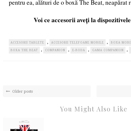
pentru ea, alături de o boxă The Beat, neapărat 
Voi ce accesorii aveți la dispozitive
,
,
ACCESORII TABLETE
ACCESORII TELEFOANE MOBILE
BOXA MOBI
,
,
,
,
BOXA THE BEAT
COMPANION
E-BODA
GAMA COMPANION
Older posts
You Might Also Like