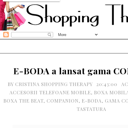
E-BODA a lansat gama C
BY
CRISTINA SHOPPING THERAPY
20:43:00
AC
ACCESORII TELEFOANE MOBILE
,
BOXA MOBIL
BOXA THE BEAT
,
COMPANION
,
E-BODA
,
GAMA C
TASTATURA