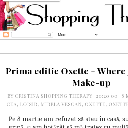
Prima editie Oxette - Where
Make-up
BY
CRISTINA SHOPPING THERAPY
20:20:00
8 
CEA
,
LOISIR
,
MIRELA VESCAN
,
OXETTE
,
OXETT
Pe 8 martie am refuzat să stau în casă, s
gripă, și am hotărât să mă tratez cu mult