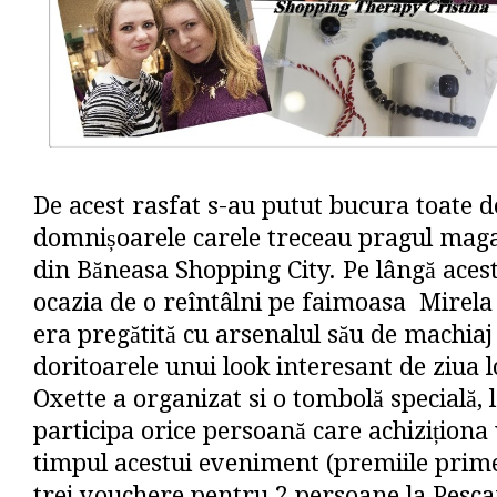
De acest rasfat s-au putut bucura toate 
domnișoarele carele treceau pragul maga
din Băneasa Shopping City. Pe lângă aces
ocazia de o reîntâlni pe faimoasa Mirela
era pregătită cu arsenalul său de machia
doritoarele unui look interesant de ziua l
Oxette a organizat si o tombolă specială, 
participa orice persoană care achiziționa
timpul acestui eveniment (premiile primei
trei vouchere pentru 2 persoane la Pesca