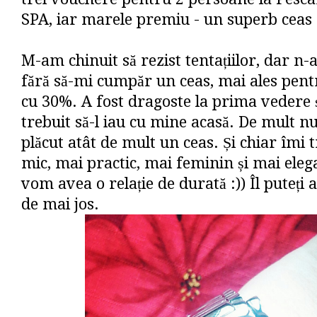
SPA, iar marele premiu - un superb ceas 
M-am chinuit să rezist tentațiilor, dar n
fără să-mi cumpăr un ceas, mai ales pent
cu 30%. A fost dragoste la prima vedere ș
trebuit să-l iau cu mine acasă. De mult n
plăcut atât de mult un ceas. Și chiar îmi
mic, mai practic, mai feminin și mai eleg
vom avea o relație de durată :)) Îl puteți
de mai jos.