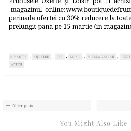
Produsele Oxette și Loisir pot fi achiz
magazinul online:www.boutiquedefrumo
perioada ofertei cu 30% reducere la toate
prelungit pana pe 15 martie (in magazine
,
,
,
,
,
8 MARTIE
BIJUTERII
CEA
LOISIR
MIRELA VESCAN
OXET
WATCH
Older posts
You Might Also Like