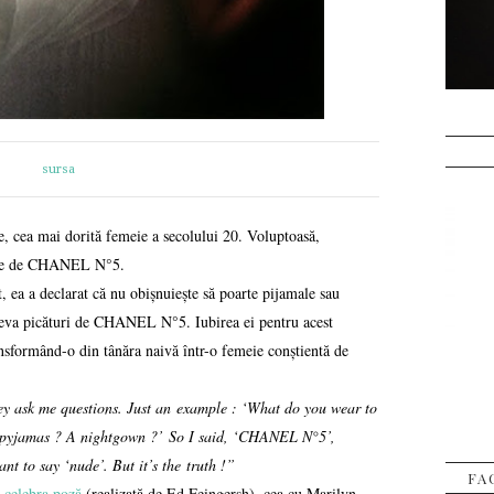
sursa
, cea mai dorită femeie a secolului 20. Voluptoasă,
itoare de CHANEL N°5.
, ea a declarat că nu obișnuiește să poarte pijamale sau
âteva picături de CHANEL N°5. Iubirea ei pentru acest
ansformând-o din tânăra naivă într-o femeie conștientă de
y ask me questions. Just an
example : ‘What do you wear to
e pyjamas ? A nightgown ?’
So I said, ‘CHANEL N°5’,
ant to say ‘nude’. But it’s the
truth !”
FA
ă
celebra poză
(realizată de Ed Feingersh), cea cu Marilyn