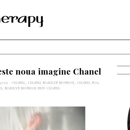
este noua imagine Chanel
43:00
CHANEL
,
CHANEL MARILYN MONROE
,
CHANEL NO5
,
OE
,
MARILYN MONROE NEW CHANEL