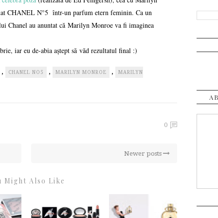
ormat CHANEL N°5 într-un parfum etern feminin. Ca un
ului Chanel au anuntat că Marilyn Monroe va fi imaginea
e, iar eu de-abia aștept să văd rezultatul final :)
,
,
,
CHANEL NO5
MARILYN MONROE
MARILYN
A
0
Newer posts
 Might Also Like