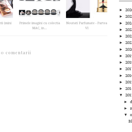
►
20
►
20
►
20
ii (mini
Primele imagini cu colectia
Noutati Parfumate - Partea
MAC, in...
VI
►
20
►
20
►
20
►
20
0 comentarii
►
20
►
20
►
20
►
20
►
20
►
20
▼
20
►
►
▼
B