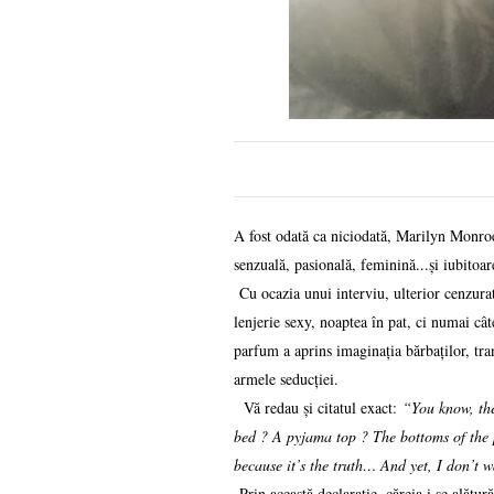
A fost odată ca niciodată, Marilyn Monroe
senzuală, pasională, feminină...și iub
Cu ocazia unui interviu, ulterior cenzurat
lenjerie sexy, noaptea în pat, ci numai c
parfum a aprins imaginația bărbaților, tr
armele seducției.
Vă redau și citatul exact:
“You know, the
bed ? A pyjama top ? The bottoms of th
because it’s the truth… And yet, I don’t w
Prin această declarație, căreia i se alătur