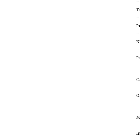
T
P
N
P
C
O
M
I