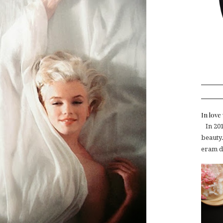
In lov
In 2015
beauty.
eram de