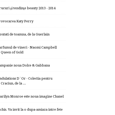
rucuri şi tendinţe beauty 2013 - 2014
rovocarea Katy Perry
outati de toamna, de la Guerlain
arfumul de vineri - Naomi Campbell
Queen of Gold
ampanie noua Dolce & Gabbana
ndulations D`Or - Colectia pentru
Craciun, de la ...
arilyn Monroe este noua imagine Chanel
nchis. Va invit la o dupa-amiaza intre fete