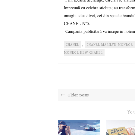
împreună cu celebra sticluța; au transf
omagiu adus divei, cei din spatele brand
CHANEL N°5.
Campania publicitară va începe în noiembri
,
CHANEL
CHANEL MARILYN MONROE
MONROE NEW CHANEL
Older posts
You