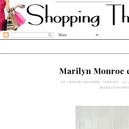
Marilyn Monroe 
BY
CRISTINA SHOPPING THERAPY
00:
MARILYN MONR