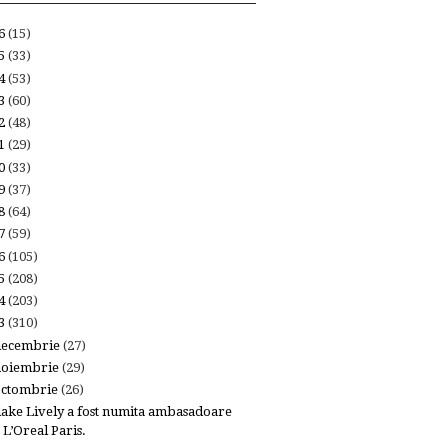
26
(15)
25
(33)
24
(53)
23
(60)
22
(48)
21
(29)
20
(33)
19
(37)
18
(64)
17
(59)
16
(105)
15
(208)
14
(203)
13
(310)
decembrie
(27)
noiembrie
(29)
octombrie
(26)
lake Lively a fost numita ambasadoare
L’Oreal Paris.