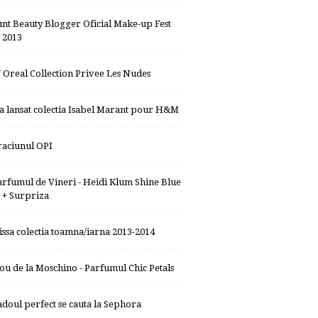
unt Beauty Blogger Oficial Make-up Fest
2013
`Oreal Collection Privee Les Nudes
-a lansat colectia Isabel Marant pour H&M
raciunul OPI
arfumul de Vineri - Heidi Klum Shine Blue
+ Surpriza
issa colectia toamna/iarna 2013-2014
ou de la Moschino - Parfumul Chic Petals
adoul perfect se cauta la Sephora