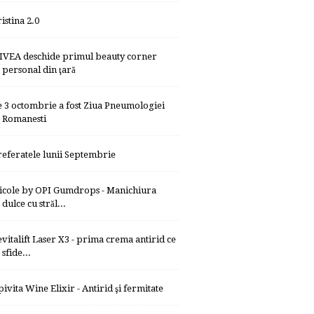
istina 2.0
IVEA deschide primul beauty corner
personal din ţară
e 3 octombrie a fost Ziua Pneumologiei
Romanesti
referatele lunii Septembrie
icole by OPI Gumdrops - Manichiura
dulce cu străl...
evitalift Laser X3 - prima crema antirid ce
sfide...
pivita Wine Elixir - Antirid şi fermitate