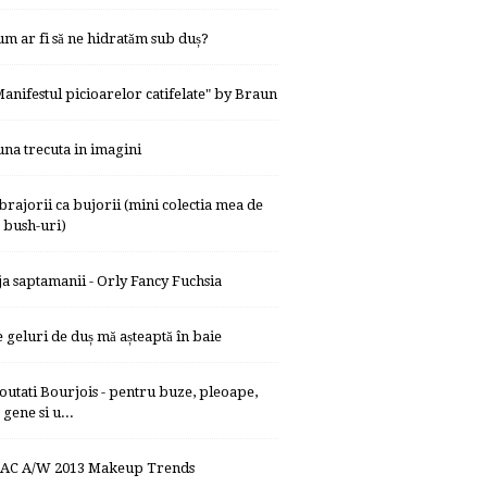
um ar fi să ne hidratăm sub duș?
Manifestul picioarelor catifelate" by Braun
una trecuta in imagini
brajorii ca bujorii (mini colectia mea de
bush-uri)
ja saptamanii - Orly Fancy Fuchsia
e geluri de duș mă așteaptă în baie
outati Bourjois - pentru buze, pleoape,
gene si u...
AC A/W 2013 Makeup Trends