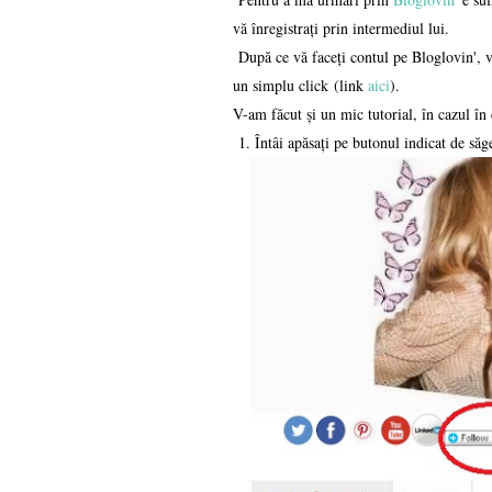
vă înregistrați prin intermediul lui.
După ce vă faceți contul pe Bloglovin', vă
un simplu click
(link
aici
).
V-am făcut și un mic tutorial, în cazul în
1. Întâi apăsați pe butonul indicat de săg