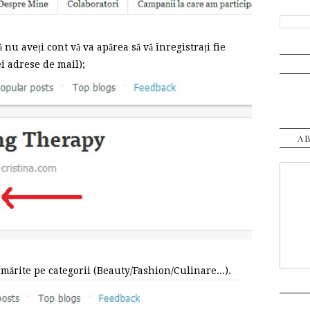
nu aveți cont vă va apărea să vă înregistrați fie
i adrese de mail);
A
rmărite pe categorii (Beauty/Fashion/Culinare...).