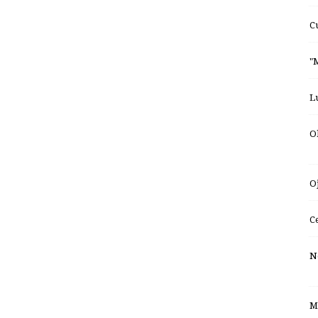
C
"
L
O
O
C
N
M