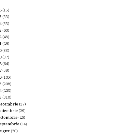
26
(15)
25
(33)
24
(53)
23
(60)
22
(48)
21
(29)
20
(33)
19
(37)
18
(64)
17
(59)
16
(105)
15
(208)
14
(203)
13
(310)
decembrie
(27)
noiembrie
(29)
octombrie
(26)
eptembrie
(34)
ugust
(20)