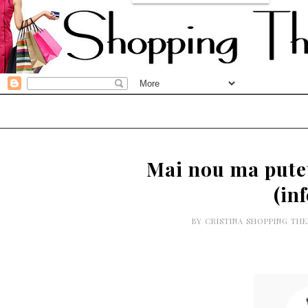
Mai nou ma putet
(in
BY
CRISTINA SHOPPING TH