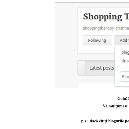
Gata!!
Vă mulțumesc t
p.s.: dacă citiți blogurile p