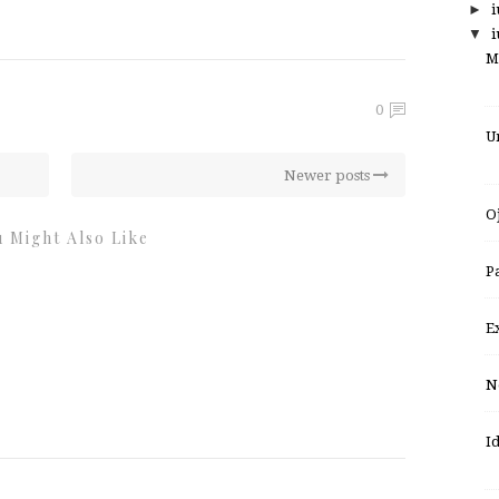
►
i
▼
i
M
0
U
Newer posts
O
 Might Also Like
Pa
E
N
I