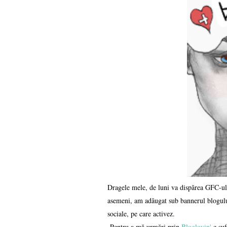
Dragele mele, de luni va dispărea GFC-ul,
asemeni, am adăugat sub bannerul blogului
sociale, pe care activez.
Pentru a mă urmări prin
Bloglovin'
e suf