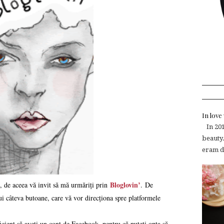
In lov
In 2015
beauty.
eram de
Bloglovin’
 de aceea vă invit să mă urmăriți prin
. De
 câteva butoane, care vă vor direcționa spre platformele
icient să aveți un cont de Facebook, pentru că puteți opta să