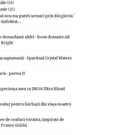
ulie
(18)
unie
(25)
ai nou ma puteti urmari prin Bloglovin`
(info&tut...
n demachiant altfel - Boots Botanics All
Bright
ja saptamanii - Sparitual Crystal Waters
ris - partea II
xperiența mea cu INOA Ultra Blond
outăți pentru bărbații din viața noastră
dee de coafură văratică, inspirată de
Franco Gobbi