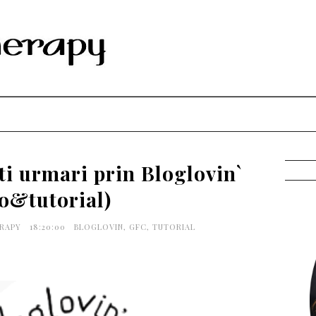
i urmari prin Bloglovin`
fo&tutorial)
ERAPY
18:20:00
BLOGLOVIN
,
GFC
,
TUTORIAL