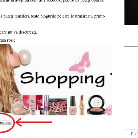
 puteți transfera toate blogurile pe care le urmăreați, printr-
 care nu vă descurcați.
eata roșie;
FA