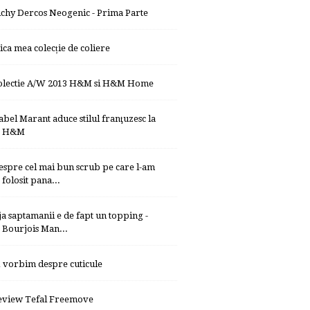
ichy Dercos Neogenic - Prima Parte
ica mea colecție de coliere
olectie A/W 2013 H&M si H&M Home
sabel Marant aduce stilul franţuzesc la
H&M
espre cel mai bun scrub pe care l-am
folosit pana...
ja saptamanii e de fapt un topping -
Bourjois Man...
ă vorbim despre cuticule
eview Tefal Freemove