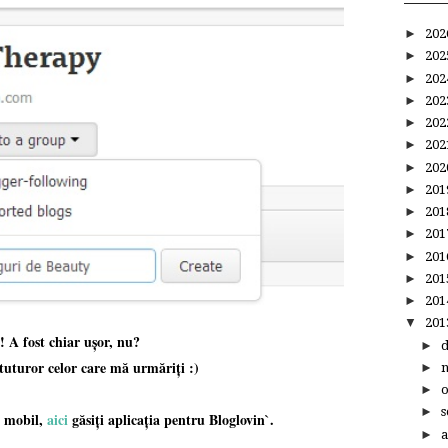
►
20
►
20
►
20
►
20
►
20
►
20
►
20
►
20
►
20
►
20
►
20
►
20
►
20
▼
20
! A fost chiar ușor, nu?
►
uturor celor care mă urmăriți :)
►
►
►
s
e mobil,
aici
găsiți aplicația pentru Bloglovin`.
►
a